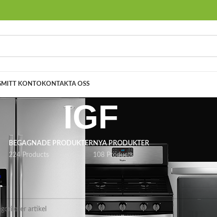
G
MITT KONTO
KONTAKTA OSS
IGF
BEGAGNADE PRODUKTER
NYA PRODUKTER
224 Products
108 Products
a ”IGF”
es som motsvarar ditt val.