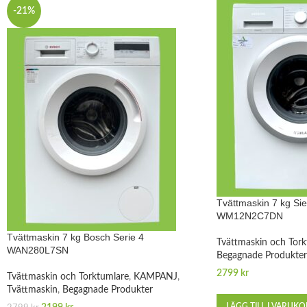
-21%
Tvättmaskin 7 kg Si
WM12N2C7DN
Tvättmaskin 7 kg Bosch Serie 4
Tvättmaskin och Tork
WAN280L7SN
Begagnade Produkter
2799
kr
Tvättmaskin och Torktumlare
,
KAMPANJ
,
Tvättmaskin
,
Begagnade Produkter
LÄGG TILL I VARUK