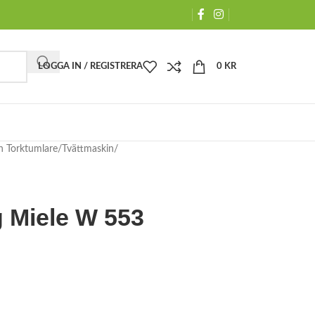
LOGGA IN / REGISTRERA
0
KR
h Torktumlare
Tvättmaskin
g Miele W 553