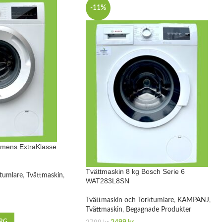
-11%
emens ExtraKlasse
Tvättmaskin 8 kg Bosch Serie 6
tumlare
,
Tvättmaskin
,
WAT283L8SN
Tvättmaskin och Torktumlare
,
KAMPANJ
,
Tvättmaskin
,
Begagnade Produkter
ORG