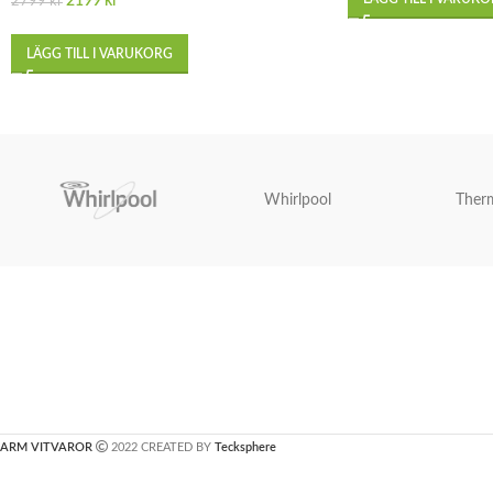
2199
kr
2799
kr
LÄGG TILL I VARUKORG
Whirlpool
Ther
ARM VITVAROR
2022 CREATED BY
Tecksphere