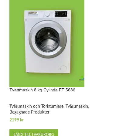
Tvättmaskin 8 kg Cylinda FT 5686
Tvättmaskin 8 kg
Tvättmaskin och Torktumlare
,
Tvättmaskin
,
Tvättmaskin och 
Begagnade Produkter
Begagnade Produk
2199
kr
1999
kr
LÄGG TILL I VARUKORG
LÄGG TILL I VA