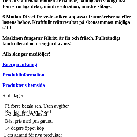
Den direktdrivna motorn är hållbar, pålitlig och väldigt tyst.
Färre rörliga delar, mindre vibration, mindre slitage.
6 Motion Direct Drive-tekniken anpassar trumrörelserna efter
lastens behov. Kraftfullt tvättresultat på skonsammast möjliga
sätt!
Maskinen fungerar felfritt, är fin och fräsch. Fullständigt
kontrollerad och rengjord av oss!
Alla slangar medföljer!
Energimärkning
Produktinformation
Produktens hemsida
Slut i lager
Få först, betala sen. Utan avgifter
Betala enkelt med Swish
1-3 dagars leveranstid
Bäst pris med prisgaranti
14 dagars öppet köp
1 års garanti för nya produkter