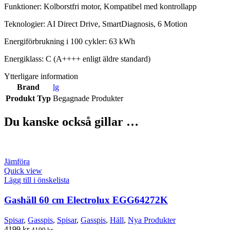
Funktioner: Kolborstfri motor, Kompatibel med kontrollapp
Teknologier: AI Direct Drive, SmartDiagnosis, 6 Motion
Energiförbrukning i 100 cykler: 63 kWh
Energiklass: C (A++++ enligt äldre standard)
Ytterligare information
Brand
lg
Produkt Typ
Begagnade Produkter
Du kanske också gillar …
Jämföra
Quick view
Lägg till i önskelista
Gashäll 60 cm Electrolux EGG64272K
Spisar
,
Gasspis
,
Spisar
,
Gasspis
,
Häll
,
Nya Produkter
4199
kr
4199
kr