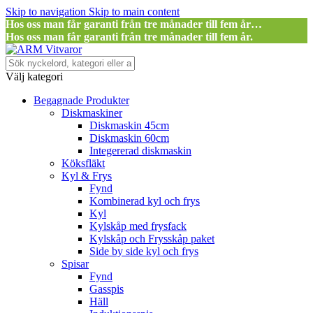
Skip to navigation
Skip to main content
Hos oss man får garanti från tre månader till fem år…
Hos oss man får garanti från tre månader till fem år.
Välj kategori
Begagnade Produkter
Diskmaskiner
Diskmaskin 45cm
Diskmaskin 60cm
Integererad diskmaskin
Köksfläkt
Kyl & Frys
Fynd
Kombinerad kyl och frys
Kyl
Kylskåp med frysfack
Kylskåp och Frysskåp paket
Side by side kyl och frys
Spisar
Fynd
Gasspis
Häll