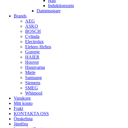
Häll
Induktionsspis
Dammsugare
Brands
AEG
ASKO
BOSCH
Cylinda
Electrolux
Elektro Helios
Gorenje
HAIER
Hoover
Husqvarna
Miele
Samsung
Siemens
SMEG
Whirpool
Varukorg
Mitt konto
Frakt
KONTAKTA OSS
Önskelista
Jämföra