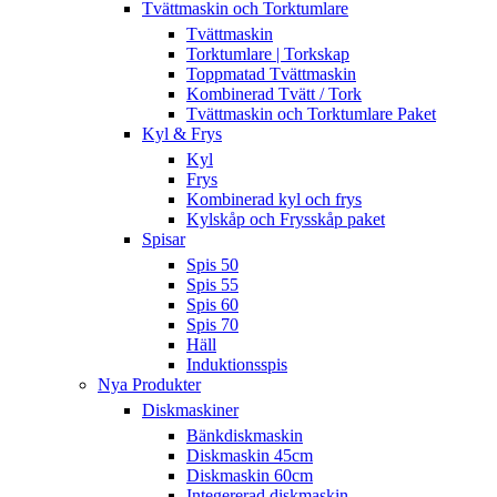
Tvättmaskin och Torktumlare
Tvättmaskin
Torktumlare | Torkskap
Toppmatad Tvättmaskin
Kombinerad Tvätt / Tork
Tvättmaskin och Torktumlare Paket
Kyl & Frys
Kyl
Frys
Kombinerad kyl och frys
Kylskåp och Frysskåp paket
Spisar
Spis 50
Spis 55
Spis 60
Spis 70
Häll
Induktionsspis
Nya Produkter
Diskmaskiner
Bänkdiskmaskin
Diskmaskin 45cm
Diskmaskin 60cm
Integererad diskmaskin