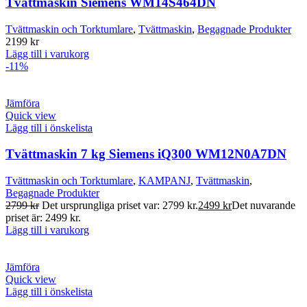
Tvättmaskin Siemens WM14S464DN
Tvättmaskin och Torktumlare
,
Tvättmaskin
,
Begagnade Produkter
2199
kr
Lägg till i varukorg
-11%
Jämföra
Quick view
Lägg till i önskelista
Tvättmaskin 7 kg Siemens iQ300 WM12N0A7DN
Tvättmaskin och Torktumlare
,
KAMPANJ
,
Tvättmaskin
,
Begagnade Produkter
2799
kr
Det ursprungliga priset var: 2799 kr.
2499
kr
Det nuvarande
priset är: 2499 kr.
Lägg till i varukorg
Jämföra
Quick view
Lägg till i önskelista