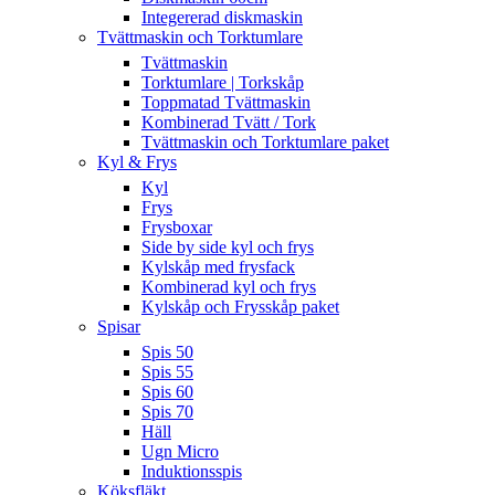
Integererad diskmaskin
Tvättmaskin och Torktumlare
Tvättmaskin
Torktumlare | Torkskåp
Toppmatad Tvättmaskin
Kombinerad Tvätt / Tork
Tvättmaskin och Torktumlare paket
Kyl & Frys
Kyl
Frys
Frysboxar
Side by side kyl och frys
Kylskåp med frysfack
Kombinerad kyl och frys
Kylskåp och Frysskåp paket
Spisar
Spis 50
Spis 55
Spis 60
Spis 70
Häll
Ugn Micro
Induktionsspis
Köksfläkt