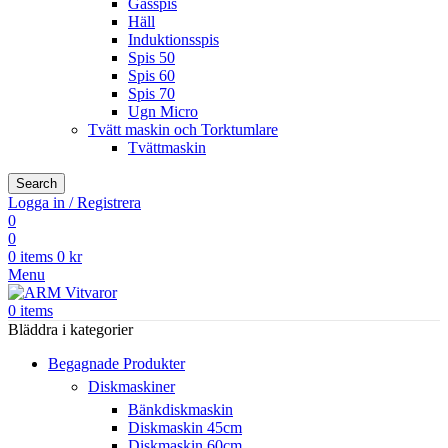
Gasspis
Häll
Induktionsspis
Spis 50
Spis 60
Spis 70
Ugn Micro
Tvätt maskin och Torktumlare
Tvättmaskin
Search
Logga in / Registrera
0
0
0
items
0
kr
Menu
0
items
Bläddra i kategorier
Begagnade Produkter
Diskmaskiner
Bänkdiskmaskin
Diskmaskin 45cm
Diskmaskin 60cm