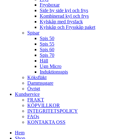
Frysboxar
Side by side kyl och frys
Kombinerad kyl och frys
Kylskåp med frysfack
Kylskåp och Frysskåp paket
Spisar
Spis 50
Spis 55
Spis 60
Spis 70
Häll
Ugn Micro
Induktionsspis
Köksfläkt
Dammsugare
Övrigt
Kundservice
FRAKT
KÖPVILLKOR
INTEGRITETSPOLICY
FAQs
KONTAKTA OSS
Hem
Shop