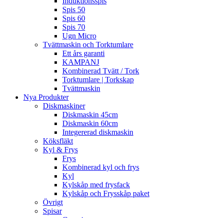
Induktionsspis
Spis 50
Spis 60
Spis 70
Ugn Micro
Tvättmaskin och Torktumlare
Ett års garanti
KAMPANJ
Kombinerad Tvätt / Tork
Torktumlare | Torkskap
Tvättmaskin
Nya Produkter
Diskmaskiner
Diskmaskin 45cm
Diskmaskin 60cm
Integererad diskmaskin
Köksfläkt
Kyl & Frys
Frys
Kombinerad kyl och frys
Kyl
Kylskåp med frysfack
Kylskåp och Frysskåp paket
Övrigt
Spisar