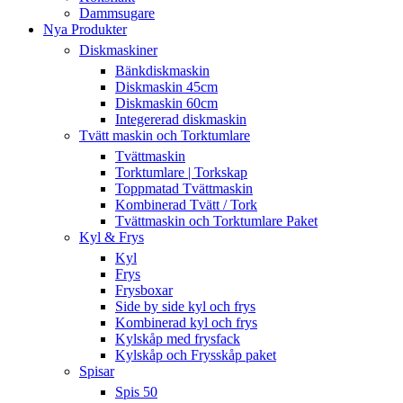
Dammsugare
Nya Produkter
Diskmaskiner
Bänkdiskmaskin
Diskmaskin 45cm
Diskmaskin 60cm
Integererad diskmaskin
Tvätt maskin och Torktumlare
Tvättmaskin
Torktumlare | Torkskap
Toppmatad Tvättmaskin
Kombinerad Tvätt / Tork
Tvättmaskin och Torktumlare Paket
Kyl & Frys
Kyl
Frys
Frysboxar
Side by side kyl och frys
Kombinerad kyl och frys
Kylskåp med frysfack
Kylskåp och Frysskåp paket
Spisar
Spis 50