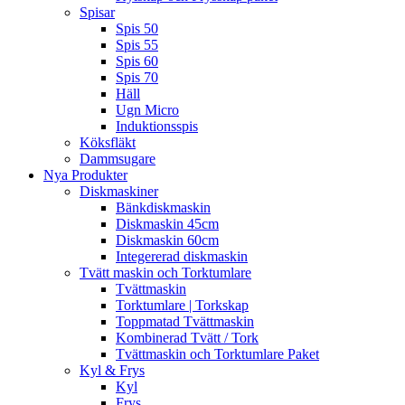
Spisar
Spis 50
Spis 55
Spis 60
Spis 70
Häll
Ugn Micro
Induktionsspis
Köksfläkt
Dammsugare
Nya Produkter
Diskmaskiner
Bänkdiskmaskin
Diskmaskin 45cm
Diskmaskin 60cm
Integererad diskmaskin
Tvätt maskin och Torktumlare
Tvättmaskin
Torktumlare | Torkskap
Toppmatad Tvättmaskin
Kombinerad Tvätt / Tork
Tvättmaskin och Torktumlare Paket
Kyl & Frys
Kyl
Frys