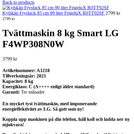
Back to products
Kylskåp Frysfack 85 cm 99 liter FrigeluX R0TT92SF
2799
kr
2799
kr
Tvättmaskin 8 kg Smart LG
F4WP308N0W
3799
kr
Artikelnummer:
A1218
Tillverkningsår:
2021
Kapacitet:
8 kg
Energiklass:
C (A++++ enligt äldre standard)
Garanti:
Tre månader
En mycket tyst tvättmaskin, med imponerande
energieffektivitet av LG. Så gott som ny!
Koppla upp maskinen på din telefon, håll koll och ladda ner ny
mjukvara!