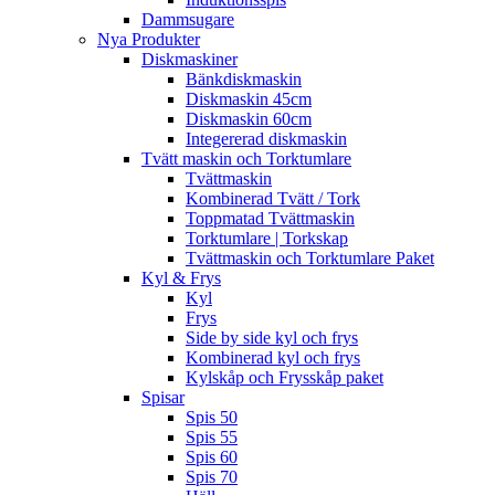
Dammsugare
Nya Produkter
Diskmaskiner
Bänkdiskmaskin
Diskmaskin 45cm
Diskmaskin 60cm
Integererad diskmaskin
Tvätt maskin och Torktumlare
Tvättmaskin
Kombinerad Tvätt / Tork
Toppmatad Tvättmaskin
Torktumlare | Torkskap
Tvättmaskin och Torktumlare Paket
Kyl & Frys
Kyl
Frys
Side by side kyl och frys
Kombinerad kyl och frys
Kylskåp och Frysskåp paket
Spisar
Spis 50
Spis 55
Spis 60
Spis 70