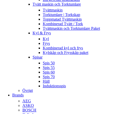
Tvätt maskin och Torktumlare
Tvättmaskin
Torktumlare | Torkskap
Toppmatad Tvättmaskin
Kombinerad Tvätt / Tork
Tvättmaskin och Torktumlare Paket
Kyl & Frys
Kyl
Frys
Kombinerad kyl och frys
Kylskåp och Frysskåp paket
Spisar
Spis 50
Spis 55
Spis 60
Spis 70
Häll
Induktionsspis
Övrigt
Brands
AEG
ASKO
BOSCH