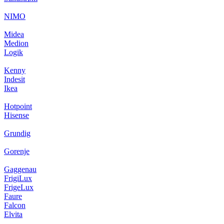
NIMO
Midea
Medion
Logik
Kenny
Indesit
Ikea
Hotpoint
Hisense
Grundig
Gorenje
Gaggenau
FrigiLux
FrigeLux
Faure
Falcon
Elvita