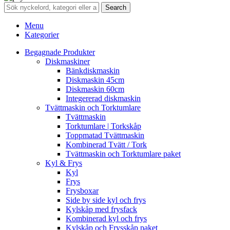
Search
Menu
Kategorier
Begagnade Produkter
Diskmaskiner
Bänkdiskmaskin
Diskmaskin 45cm
Diskmaskin 60cm
Integererad diskmaskin
Tvättmaskin och Torktumlare
Tvättmaskin
Torktumlare | Torkskåp
Toppmatad Tvättmaskin
Kombinerad Tvätt / Tork
Tvättmaskin och Torktumlare paket
Kyl & Frys
Kyl
Frys
Frysboxar
Side by side kyl och frys
Kylskåp med frysfack
Kombinerad kyl och frys
Kylskåp och Frysskåp paket