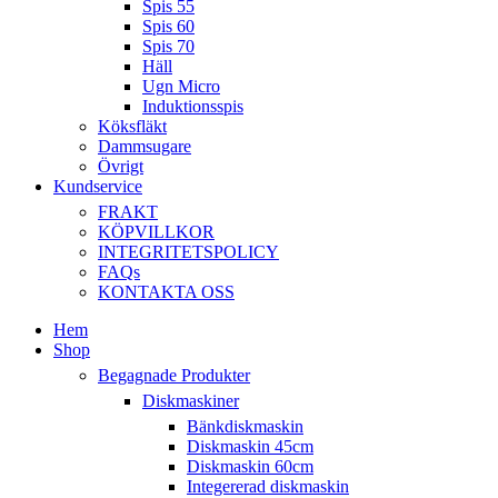
Spis 55
Spis 60
Spis 70
Häll
Ugn Micro
Induktionsspis
Köksfläkt
Dammsugare
Övrigt
Kundservice
FRAKT
KÖPVILLKOR
INTEGRITETSPOLICY
FAQs
KONTAKTA OSS
Hem
Shop
Begagnade Produkter
Diskmaskiner
Bänkdiskmaskin
Diskmaskin 45cm
Diskmaskin 60cm
Integererad diskmaskin