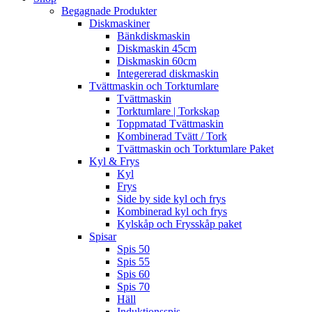
Begagnade Produkter
Diskmaskiner
Bänkdiskmaskin
Diskmaskin 45cm
Diskmaskin 60cm
Integererad diskmaskin
Tvättmaskin och Torktumlare
Tvättmaskin
Torktumlare | Torkskap
Toppmatad Tvättmaskin
Kombinerad Tvätt / Tork
Tvättmaskin och Torktumlare Paket
Kyl & Frys
Kyl
Frys
Side by side kyl och frys
Kombinerad kyl och frys
Kylskåp och Frysskåp paket
Spisar
Spis 50
Spis 55
Spis 60
Spis 70
Häll
Induktionsspis