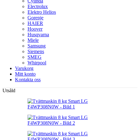
Cylinda
Electrolux
Elektro Helios
Gorenje
HAIER
Hoover
Husqvarna
Miele
Samsung
Siemens
SMEG
Whirpool
Varukorg
Mitt konto
Kontakta oss
Utsåld