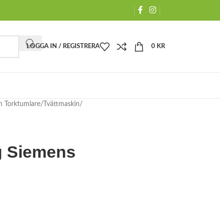
LOGGA IN / REGISTRERA
0
KR
h Torktumlare
Tvättmaskin
g Siemens