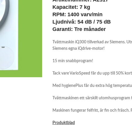
Kapacitet:
7 kg
RPM: 1400 varv/min
Ljudnivå: 54 dB / 75 dB
Garanti:
Tre månader
Tvättmaskin iQ300 tillverkad av Siemens. U
Siemens egna iQdrive-motor!
15 min snabbprogram!
Tack vare VarioSpeed får du upp till 50% ko
Med hygienePlus får du extra hög temperatur, 
Tvättmaskinen ett särskilt utomhusprogram 
Maskinen fungerar felfritt, är fin och fräsch.
Produktblad