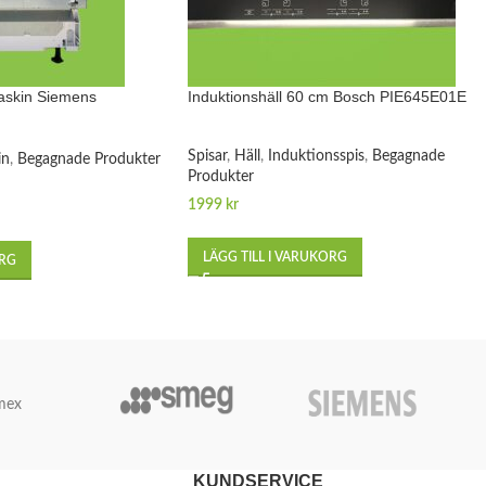
askin Siemens
Induktionshäll 60 cm Bosch PIE645E01E
Spisar
,
Häll
,
Induktionsspis
,
Begagnade
in
,
Begagnade Produkter
Produkter
1999
kr
LÄGG TILL I VARUKORG
ORG
mex
KUNDSERVICE