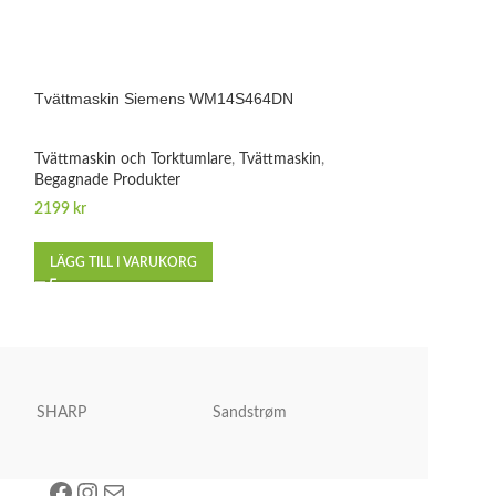
Tvättmaskin Siemens WM14S464DN
Tvättmaskin 7 kg
WM14N2O7DN
Tvättmaskin och Torktumlare
,
Tvättmaskin
,
Tvättmaskin och 
Begagnade Produkter
Begagnade Produk
2199
kr
2799
kr
LÄGG TILL I VARUKORG
LÄGG TILL I VA
SHARP
Sandstrøm