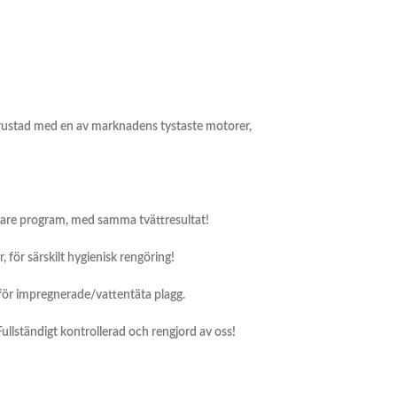
trustad med en av marknadens tystaste motorer,
rtare program, med samma tvättresultat!
för särskilt hygienisk rengöring!
för impregnerade/vattentäta plagg.
 Fullständigt kontrollerad och rengjord av oss!