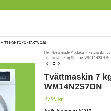
G
MITT KONTO
KONTAKTA OSS
Hem
Begagnade Produkter
Tvättmaskin oc
Tvättmaskin 7 kg Siemens WM14N2S7DN
Tvättmaskin 7 k
WM14N2S7DN
2799
kr
Artikelnummer: A2317