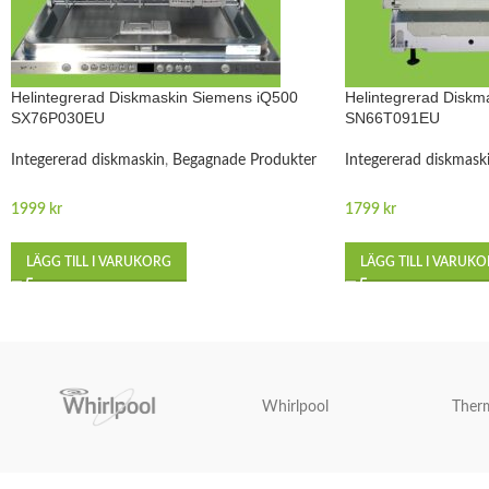
Helintegrerad Diskmaskin Siemens iQ500
Helintegrerad Diskm
SX76P030EU
SN66T091EU
Integererad diskmaskin
,
Begagnade Produkter
Integererad diskmask
1999
kr
1799
kr
LÄGG TILL I VARUKORG
LÄGG TILL I VARUK
Whirlpool
Ther