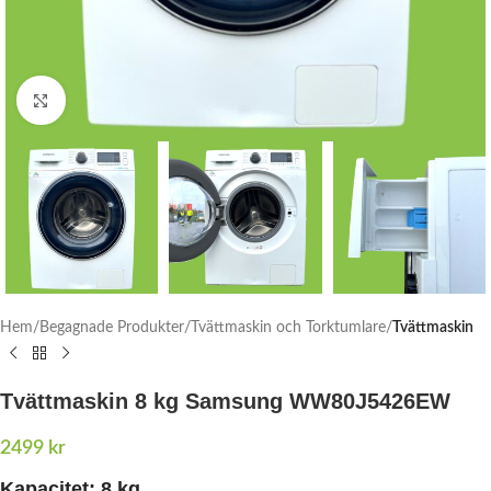
Click to enlarge
Hem
Begagnade Produkter
Tvättmaskin och Torktumlare
Tvättmaskin
Tvättmaskin 8 kg Samsung WW80J5426EW
2499
kr
Kapacitet:
8 kg