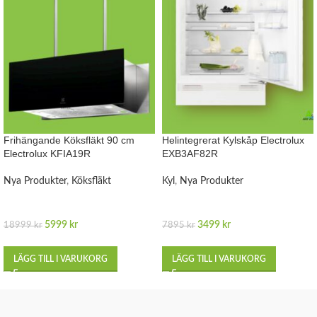
Frihängande Köksfläkt 90 cm
Helintegrerat Kylskåp Electrolux
Electrolux KFIA19R
EXB3AF82R
Nya Produkter
,
Köksfläkt
Kyl
,
Nya Produkter
5999
kr
3499
kr
18999
kr
7895
kr
LÄGG TILL I VARUKORG
LÄGG TILL I VARUKORG