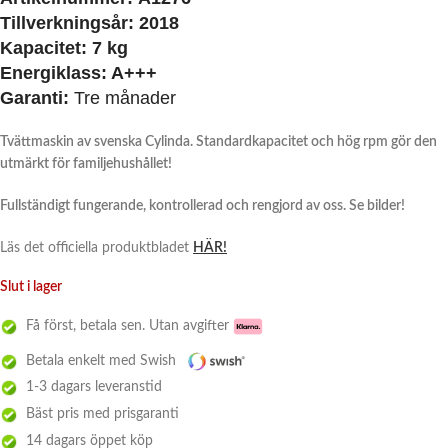
Tillverkningsår:
2018
Kapacitet:
7 kg
Energiklass:
A+++
Garanti:
Tre månader
Tvättmaskin av svenska Cylinda. Standardkapacitet och hög rpm gör den
utmärkt för familjehushållet!
Fullständigt fungerande, kontrollerad och rengjord av oss. Se bilder!
Läs det officiella produktbladet
HÄR!
Slut i lager
Få först, betala sen. Utan avgifter
Betala enkelt med Swish
1-3 dagars leveranstid
Bäst pris med prisgaranti
14 dagars öppet köp