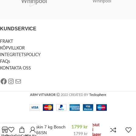
Whirlpool
KUNDSERVICE
FRAKT
KÖPVILLKOR
INTEGRITETSPOLICY
FAQs
KONTAKTA OSS
ARM VITVAROR
2022 CREATED BY
Tecksphere
Slut
1799
kr
Tvättmaskin 7 kg Bosch
i
WAE28466SN
1799
kr
lager
Shop
Önskelista
Cart
Mitt Konto