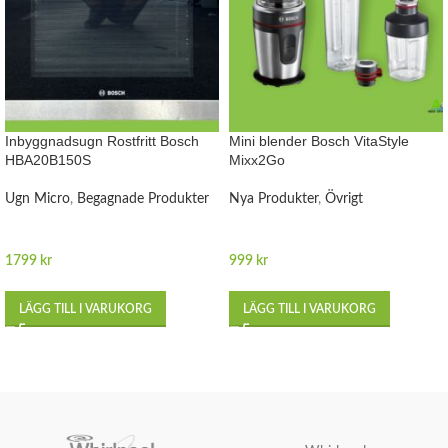
Inbyggnadsugn Rostfritt Bosch
Mini blender Bosch VitaStyle
HBA20B150S
Mixx2Go
Ugn Micro
,
Begagnade Produkter
Nya Produkter
,
Övrigt
1799
kr
999
kr
LÄGG TILL I VARUKORG
LÄGG TILL I VARUKORG