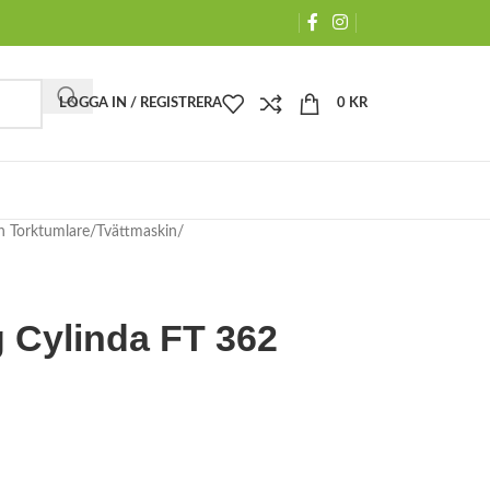
LOGGA IN / REGISTRERA
0
KR
h Torktumlare
Tvättmaskin
g Cylinda FT 362