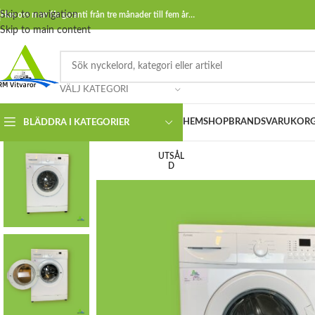
Skip to navigation
Hos oss man får garanti från tre månader till fem år…
Skip to main content
VÄLJ KATEGORI
HEM
SHOP
BRANDS
VARUKOR
BLÄDDRA I KATEGORIER
UTSÅL
D