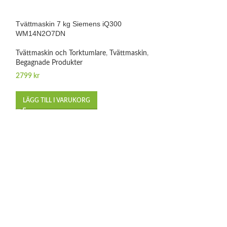
-7%
Tvättmaskin 7 kg Siemens iQ300
WM14N2O7DN
Tvättmaskin och Torktumlare
,
Tvättmaskin
,
Begagnade Produkter
2799
kr
LÄGG TILL I VARUKORG
Tvättmaskin 8 kg 
WAT286M8SN
Tvättmaskin och 