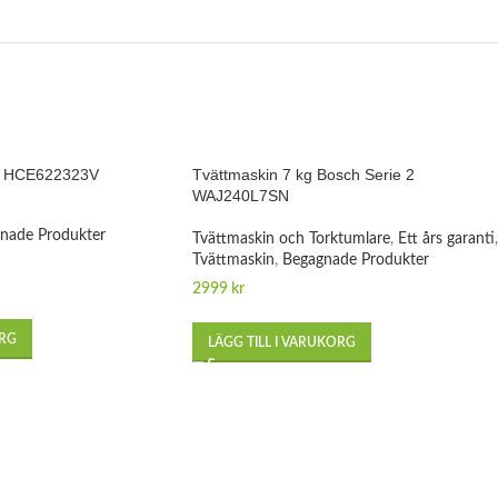
ch HCE622323V
Tvättmaskin 7 kg Bosch Serie 2
WAJ240L7SN
nade Produkter
Tvättmaskin och Torktumlare
,
Ett års garanti
,
Tvättmaskin
,
Begagnade Produkter
2999
kr
ORG
LÄGG TILL I VARUKORG