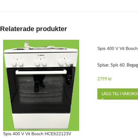
Relaterade produkter
Spis 400 V Vit Bos
Spisar
,
Spis 60
,
Begag
2799
kr
LÄGG TILL I VARUK
Spis 400 V Vit Bosch HCE622123V