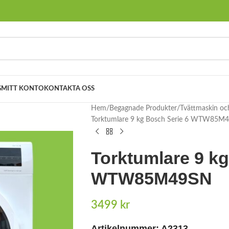
G
MITT KONTO
KONTAKTA OSS
Hem
Begagnade Produkter
Tvättmaskin oc
Torktumlare 9 kg Bosch Serie 6 WTW85M
Torktumlare 9 kg
WTW85M49SN
3499
kr
Artikelnummer: A2313