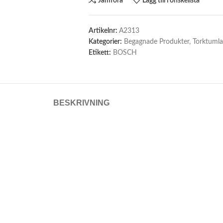
Jämföra
Lägg till i önskelista
Artikelnr:
A2313
Kategorier:
Begagnade Produkter
,
Torktumla
Etikett:
BOSCH
BESKRIVNING