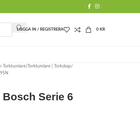
LOGGA IN / REGISTRERA
0
KR
h Torktumlare
Torktumlare | Torkskap
49SN
 Bosch Serie 6