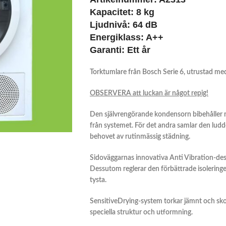
Kapacitet: 8 kg
Ljudnivå: 64 dB
Energiklass: A++
Garanti: Ett år
Torktumlare från Bosch Serie 6, utrustad m
OBSERVERA att luckan är något repig!
Den självrengörande kondensorn bibehåller m
från systemet. För det andra samlar den luddet
behovet av rutinmässig städning.
Sidoväggarnas innovativa Anti Vibration-desig
Dessutom reglerar den förbättrade isoleringe
tysta.
SensitiveDrying-system torkar jämnt och sk
speciella struktur och utformning.