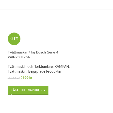
-21%
-11%
Tvättmaskin 7 kg Bosch Serie 4
WAN280L7SN
Tvättmaskin och Torktumlare
,
KAMPANJ
,
Tvättmaskin
,
Begagnade Produkter
2199
kr
2799
kr
LÄGG TILL I VARUKORG