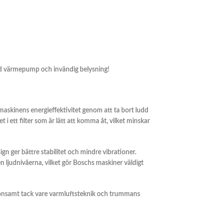
ed värmepump och invändig belysning!
askinens energieffektivitet genom att ta bort ludd
 i ett filter som är lätt att komma åt, vilket minskar
n ger bättre stabilitet och mindre vibrationer.
n ljudnivåerna, vilket gör Boschs maskiner väldigt
onsamt tack vare varmluftsteknik och trummans