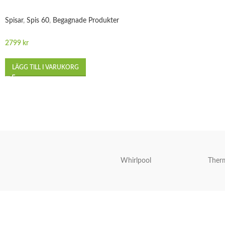
Spisar
,
Spis 60
,
Begagnade Produkter
2799
kr
LÄGG TILL I VARUKORG
Whirlpool
Ther