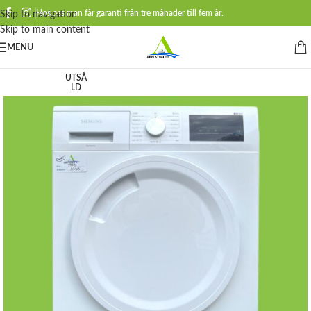
Hos oss man får garanti från tre månader till fem år.
Skip to navigation
Skip to main content
MENU
UTSÅ
LD