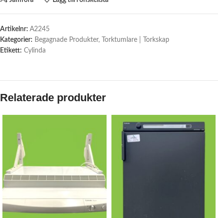
Artikelnr:
A2245
Kategorier:
Begagnade Produkter
,
Torktumlare | Torkskap
Etikett:
Cylinda
Relaterade produkter