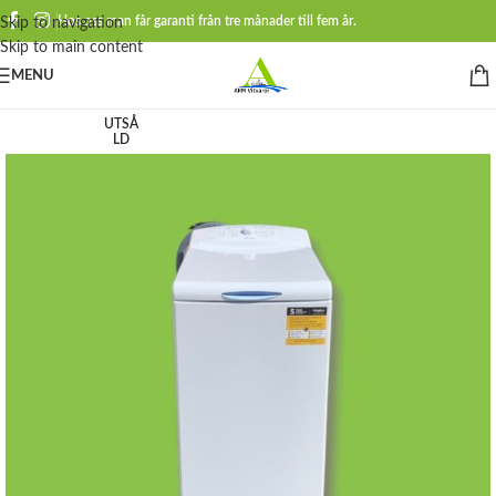
Hos oss man får garanti från tre månader till fem år.
Skip to navigation
Skip to main content
MENU
UTSÅ
LD