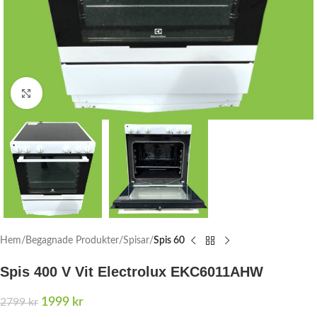
Click to enlarge
Hem
Begagnade Produkter
Spisar
Spis 60
Spis 400 V Vit Electrolux EKC6011AHW
1999
kr
2799
kr