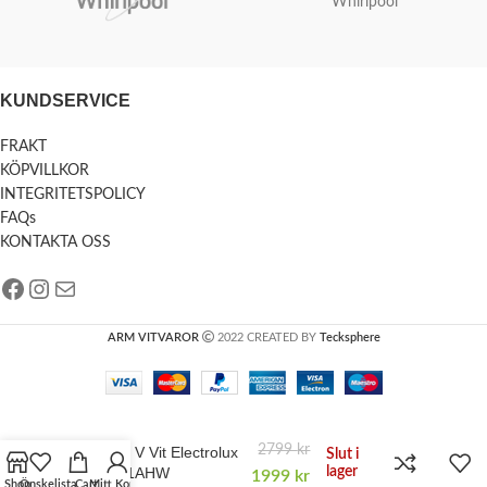
Whirlpool
KUNDSERVICE
FRAKT
KÖPVILLKOR
INTEGRITETSPOLICY
FAQs
KONTAKTA OSS
ARM VITVAROR
2022 CREATED BY
Tecksphere
2799
kr
Spis 400 V Vit Electrolux
Slut i
EKC6011AHW
lager
1999
kr
Shop
Önskelista
Cart
Mitt Konto