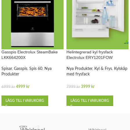
Gasspis Electrolux SteamBake
Helintegrerad kyl frysfack
LKK664200X
Electrolux ERY1201FOW
Spisar
,
Gasspis
,
Spis 60
,
Nya
Nya Produkter
,
Kyl & Frys
,
Kylskåp
Produkter
med frysfack
4999
kr
3999
kr
6999
kr
7999
kr
LÄGG TILL I VARUKORG
LÄGG TILL I VARUKORG