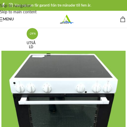
Hos oss man får garanti från tre månader till fem år.
Skip to navigation
Skip to main content
MENU
-29%
UTSÅ
LD