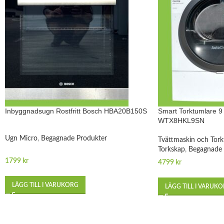
Inbyggnadsugn Rostfritt Bosch HBA20B150S
Smart Torktumlare 9
WTX8HKL9SN
Ugn Micro
,
Begagnade Produkter
Tvättmaskin och Tork
Torkskap
,
Begagnade 
1799
kr
4799
kr
LÄGG TILL I VARUKORG
LÄGG TILL I VARUK