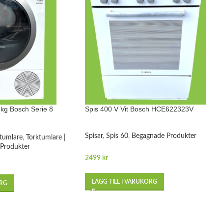
 kg Bosch Serie 8
Spis 400 V Vit Bosch HCE622323V
Spisar
,
Spis 60
,
Begagnade Produkter
tumlare
,
Torktumlare |
Produkter
2499
kr
LÄGG TILL I VARUKORG
ORG