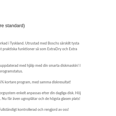
re standard)
erkad i Tyskland. Utrustad med Boschs särskilt tysta
t praktiska funktioner så som ExtraDry och Extra
uppdaterad med hjälp med din smarta diskmaskin! I
 programstatus.
 66% kortare program, med samma diskresultat!
korgsystem enkelt anpassas efter din dagliga disk. Höj
Nu får även ugnsplåtar och de högsta glasen plats!
 Fullständigt kontrollerad och rengjord av oss!