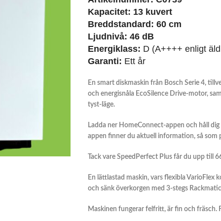
Kapacitet: 13 kuvert
Breddstandard: 60 cm
Ljudnivå: 46 dB
Energiklass:
D (A++++ enligt äld
Garanti:
Ett år
En smart diskmaskin från Bosch Serie 4, tillv
och energisnåla EcoSilence Drive-motor, sam
tyst-läge.
Ladda ner HomeConnect-appen och håll dig 
appen finner du aktuell information, så som
Tack vare SpeedPerfect Plus får du upp till
En lättlastad maskin, vars flexibla VarioFlex 
och sänk överkorgen med 3-stegs Rackmatic. 
Maskinen fungerar felfritt, är fin och fräsch.