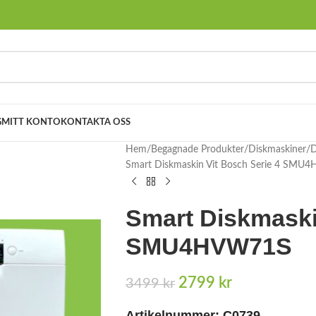
G
MITT KONTO
KONTAKTA OSS
Hem
Begagnade Produkter
Diskmaskiner
D
Smart Diskmaskin Vit Bosch Serie 4 SM
Smart Diskmaski
SMU4HVW71S
2799
kr
3499
kr
Artikelnummer: C0739