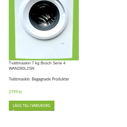
Tvättmaskin 7 kg Bosch Serie 4
Tvättmaskin 7 kg 
WAN280L2SN
WAT286T7SN
Tvättmaskin
,
Begagnade Produkter
Tvättmaskin och 
Begagnade Produk
2799
kr
3199
kr
LÄGG TILL I VARUKORG
LÄGG TILL I VA