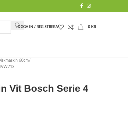
LOGGA IN / REGISTRERA
0
KR
iskmaskin 60cm
U4HVW71S
n Vit Bosch Serie 4