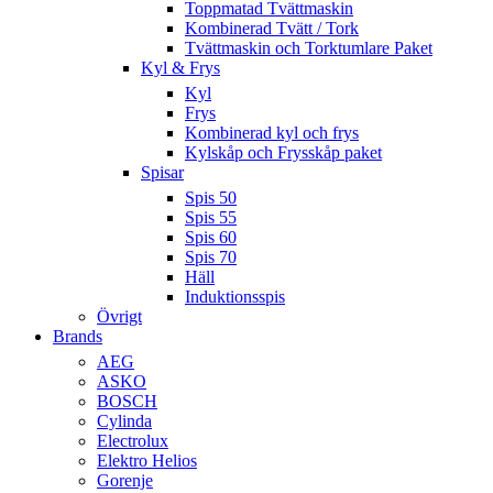
Toppmatad Tvättmaskin
Kombinerad Tvätt / Tork
Tvättmaskin och Torktumlare Paket
Kyl & Frys
Kyl
Frys
Kombinerad kyl och frys
Kylskåp och Frysskåp paket
Spisar
Spis 50
Spis 55
Spis 60
Spis 70
Häll
Induktionsspis
Övrigt
Brands
AEG
ASKO
BOSCH
Cylinda
Electrolux
Elektro Helios
Gorenje