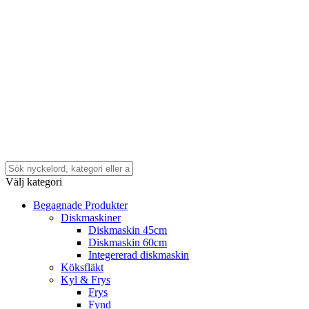
Välj kategori
Begagnade Produkter
Diskmaskiner
Diskmaskin 45cm
Diskmaskin 60cm
Integererad diskmaskin
Köksfläkt
Kyl & Frys
Frys
Fynd