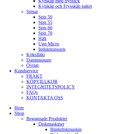
Kylskåp med frysfack
Kylskåp och Frysskåp paket
Spisar
Spis 50
Spis 55
Spis 60
Spis 70
Häll
Ugn Micro
Induktionsspis
Köksfläkt
Dammsugare
Övrigt
Kundservice
FRAKT
KÖPVILLKOR
INTEGRITETSPOLICY
FAQs
KONTAKTA OSS
Hem
Shop
Begagnade Produkter
Diskmaskiner
Bänkdiskmaskin