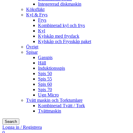
Integererad diskmaskin
Köksfläkt
Kyl & Frys
Frys
Kombinerad kyl och frys
Kyl
Kylskåp med frysfack
Kylskåp och Frysskåp paket
Övrigt
Spisar
Gasspis
Häll
Induktionsspis
Spis 50
Spis 55
Spis 60
Spis 70
Ugn Micro
Tvätt maskin och Torktumlare
Kombinerad Tvätt / Tork
Tvättmaskin
Search
Logga in / Registrera
0