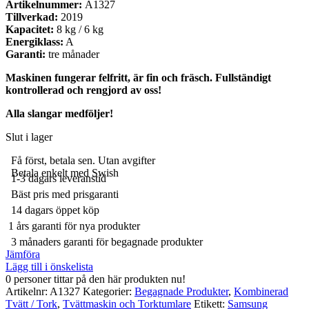
Artikelnummer:
A1327
Tillverkad:
2019
Kapacitet:
8 kg / 6 kg
Energiklass:
A
Garanti:
tre månader
Maskinen fungerar felfritt, är fin och fräsch. Fullständigt
kontrollerad och rengjord av oss!
Alla slangar medföljer!
Slut i lager
Få först, betala sen. Utan avgifter
Betala enkelt med Swish
1-3 dagars leveranstid
Bäst pris med prisgaranti
14 dagars öppet köp
1 års garanti för nya produkter
3 månaders garanti för begagnade produkter
Jämföra
Lägg till i önskelista
0
personer tittar på den här produkten nu!
Artikelnr:
A1327
Kategorier:
Begagnade Produkter
,
Kombinerad
Tvätt / Tork
,
Tvättmaskin och Torktumlare
Etikett:
Samsung