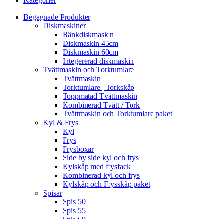
Kategorier
Begagnade Produkter
Diskmaskiner
Bänkdiskmaskin
Diskmaskin 45cm
Diskmaskin 60cm
Integererad diskmaskin
Tvättmaskin och Torktumlare
Tvättmaskin
Torktumlare | Torkskåp
Toppmatad Tvättmaskin
Kombinerad Tvätt / Tork
Tvättmaskin och Torktumlare paket
Kyl & Frys
Kyl
Frys
Frysboxar
Side by side kyl och frys
Kylskåp med frysfack
Kombinerad kyl och frys
Kylskåp och Frysskåp paket
Spisar
Spis 50
Spis 55