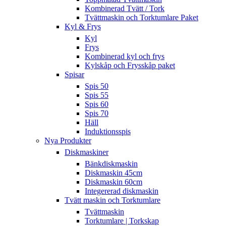
Kombinerad Tvätt / Tork
Tvättmaskin och Torktumlare Paket
Kyl & Frys
Kyl
Frys
Kombinerad kyl och frys
Kylskåp och Frysskåp paket
Spisar
Spis 50
Spis 55
Spis 60
Spis 70
Häll
Induktionsspis
Nya Produkter
Diskmaskiner
Bänkdiskmaskin
Diskmaskin 45cm
Diskmaskin 60cm
Integererad diskmaskin
Tvätt maskin och Torktumlare
Tvättmaskin
Torktumlare | Torkskap