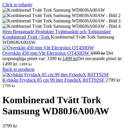
Click to enlarge
Hem
Begagnade Produkter
Tvättmaskin och Torktumlare
Kombinerad Tvätt / Tork
Kombinerad Tvätt Tork Samsung
WD80J6A00AW
Överskåp 450 mm Vitt Electrolux OT450DW
3399
kr
Det
ursprungliga priset var: 3399 kr.
1499
kr
Det nuvarande priset är:
1499 kr.
1499
kr
Back to products
Kylskåp Frysfack 85 cm 99 liter FrigeluX R0TT92SF
2799
kr
2799
kr
Kombinerad Tvätt Tork
Samsung WD80J6A00AW
3799
kr