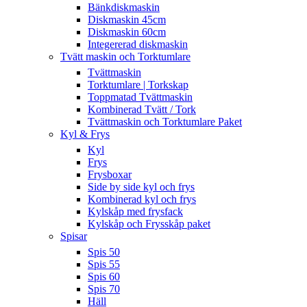
Bänkdiskmaskin
Diskmaskin 45cm
Diskmaskin 60cm
Integererad diskmaskin
Tvätt maskin och Torktumlare
Tvättmaskin
Torktumlare | Torkskap
Toppmatad Tvättmaskin
Kombinerad Tvätt / Tork
Tvättmaskin och Torktumlare Paket
Kyl & Frys
Kyl
Frys
Frysboxar
Side by side kyl och frys
Kombinerad kyl och frys
Kylskåp med frysfack
Kylskåp och Frysskåp paket
Spisar
Spis 50
Spis 55
Spis 60
Spis 70
Häll