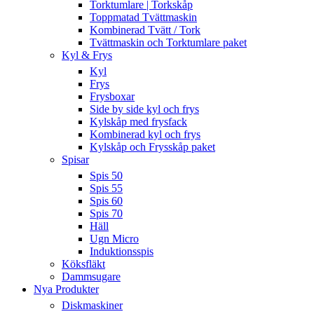
Torktumlare | Torkskåp
Toppmatad Tvättmaskin
Kombinerad Tvätt / Tork
Tvättmaskin och Torktumlare paket
Kyl & Frys
Kyl
Frys
Frysboxar
Side by side kyl och frys
Kylskåp med frysfack
Kombinerad kyl och frys
Kylskåp och Frysskåp paket
Spisar
Spis 50
Spis 55
Spis 60
Spis 70
Häll
Ugn Micro
Induktionsspis
Köksfläkt
Dammsugare
Nya Produkter
Diskmaskiner