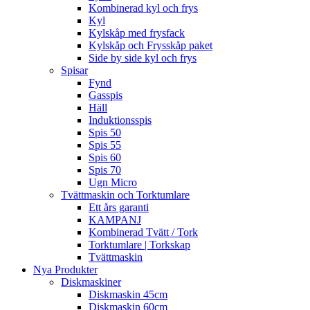
Kombinerad kyl och frys
Kyl
Kylskåp med frysfack
Kylskåp och Frysskåp paket
Side by side kyl och frys
Spisar
Fynd
Gasspis
Häll
Induktionsspis
Spis 50
Spis 55
Spis 60
Spis 70
Ugn Micro
Tvättmaskin och Torktumlare
Ett års garanti
KAMPANJ
Kombinerad Tvätt / Tork
Torktumlare | Torkskap
Tvättmaskin
Nya Produkter
Diskmaskiner
Diskmaskin 45cm
Diskmaskin 60cm