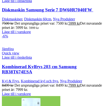
Lägg till i önskelista
Diskmaskin Samsung Serie 7 DW60R7040FW
Diskmaskiner
,
Diskmaskin 60cm
,
Nya Produkter
7500
kr
Det ursprungliga priset var: 7500 kr.
5999
kr
Det nuvarande
priset är: 5999 kr.
5999
kr
Lägg till i varukorg
-6%
Jämföra
Quick view
Lägg till i önskelista
Kombinerad Kylfrys 203 cm Samsung
RB38T674ESA
Kyl & Frys
,
Kombinerad kyl och frys
,
Nya Produkter
8499
kr
Det ursprungliga priset var: 8499 kr.
7999
kr
Det nuvarande
priset är: 7999 kr.
Lägg till i varukorg