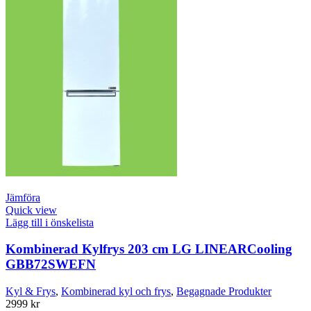
Jämföra
Quick view
Lägg till i önskelista
Kombinerad Kylfrys 203 cm LG LINEARCooling
GBB72SWEFN
Kyl & Frys
,
Kombinerad kyl och frys
,
Begagnade Produkter
2999
kr