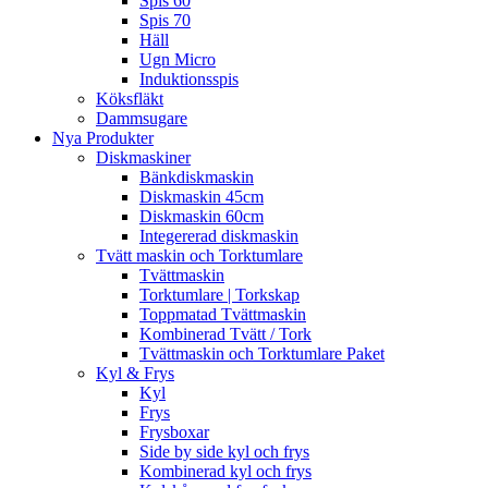
Spis 60
Spis 70
Häll
Ugn Micro
Induktionsspis
Köksfläkt
Dammsugare
Nya Produkter
Diskmaskiner
Bänkdiskmaskin
Diskmaskin 45cm
Diskmaskin 60cm
Integererad diskmaskin
Tvätt maskin och Torktumlare
Tvättmaskin
Torktumlare | Torkskap
Toppmatad Tvättmaskin
Kombinerad Tvätt / Tork
Tvättmaskin och Torktumlare Paket
Kyl & Frys
Kyl
Frys
Frysboxar
Side by side kyl och frys
Kombinerad kyl och frys