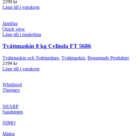
2199
kr
Lägg till i varukorg
Jämföra
Quick view
Lägg till i önskelista
Tvättmaskin 8 kg Cylinda FT 5686
Tvättmaskin och Torktumlare
,
Tvättmaskin
,
Begagnade Produkter
2199
kr
Lägg till i varukorg
Whirlpool
Thermex
SHARP
Sandstrøm
NIMO
Midea