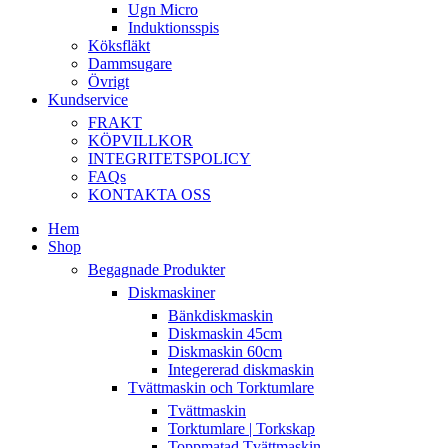
Ugn Micro
Induktionsspis
Köksfläkt
Dammsugare
Övrigt
Kundservice
FRAKT
KÖPVILLKOR
INTEGRITETSPOLICY
FAQs
KONTAKTA OSS
Hem
Shop
Begagnade Produkter
Diskmaskiner
Bänkdiskmaskin
Diskmaskin 45cm
Diskmaskin 60cm
Integererad diskmaskin
Tvättmaskin och Torktumlare
Tvättmaskin
Torktumlare | Torkskap
Toppmatad Tvättmaskin