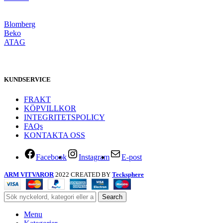
Blomberg
Beko
ATAG
KUNDSERVICE
FRAKT
KÖPVILLKOR
INTEGRITETSPOLICY
FAQs
KONTAKTA OSS
Facebook
Instagram
E-post
ARM VITVAROR
2022 CREATED BY
Tecksphere
Search
Menu