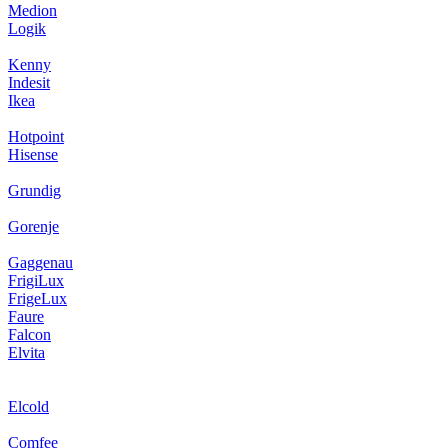
Medion
Logik
Kenny
Indesit
Ikea
Hotpoint
Hisense
Grundig
Gorenje
Gaggenau
FrigiLux
FrigeLux
Faure
Falcon
Elvita
Elcold
Comfee