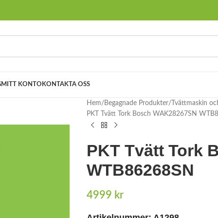
G
MITT KONTO
KONTAKTA OSS
Hem
Begagnade Produkter
Tvättmaskin oc
PKT Tvätt Tork Bosch WAK28267SN WTB
PKT Tvätt Tork
WTB86268SN
4999
kr
Artikelnummer:
A1298