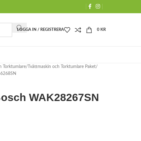
LOGGA IN / REGISTRERA
0
KR
h Torktumlare
Tvättmaskin och Torktumlare Paket
86268SN
 Bosch WAK28267SN