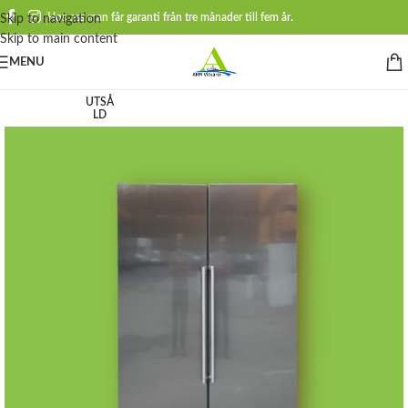
Hos oss man får garanti från tre månader till fem år.
Skip to navigation
Skip to main content
MENU
UTSÅ
LD