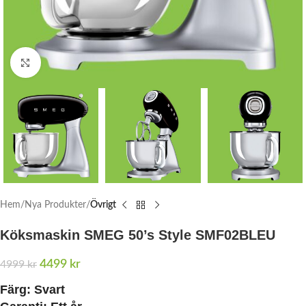
Click to enlarge
Hem
Nya Produkter
Övrigt
Köksmaskin SMEG 50’s Style SMF02BLEU
4499
kr
4999
kr
Färg:
Svart