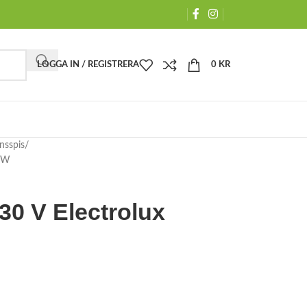
LOGGA IN / REGISTRERA
0
KR
nsspis
BOW
30 V Electrolux