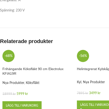
Energiklass: A
Spänning: 230 V
Relaterade produkter
-68%
-56%
Frihängande Köksfläkt 90 cm Electrolux
Helintegrerat Kylsk
KFIA19R
Kyl
,
Nya Produkter
Nya Produkter
,
Köksfläkt
3499
kr
7895
kr
5999
kr
18999
kr
LÄGG TILL I VARUK
LÄGG TILL I VARUKORG