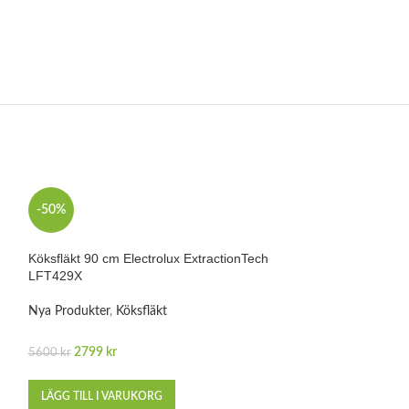
-50%
-44%
Köksfläkt 90 cm Electrolux ExtractionTech
LFT429X
Nya Produkter
,
Köksfläkt
2799
kr
5600
kr
LÄGG TILL I VARUKORG