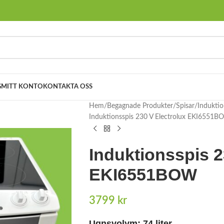
G
MITT KONTO
KONTAKTA OSS
Hem
Begagnade Produkter
Spisar
Induktio
Induktionsspis 230 V Electrolux EKI6551
Induktionsspis 2
EKI6551BOW
3799
kr
Ugnsvolym: 74 liter