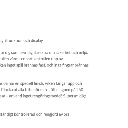
grillfunktion och display.
för dig som bryr dig lite extra om säkerhet och miljö.
trullen värms enbart kastrullen upp av
kan inget spill brännas fast, och inga fingrar brännas
ida har en speciell finish, vilken fångar upp och
 Plocka ut alla tillbehör och ställ in ugnen på 250
trasa – använd inget rengöringsmedel! Supersmidigt
llständigt kontrollerad och rengjord av oss!