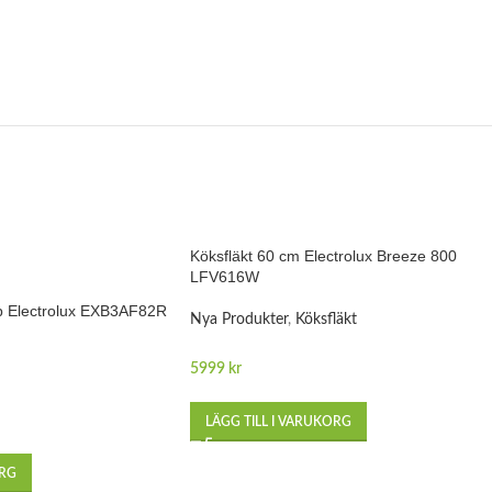
Köksfläkt 60 cm Electrolux Breeze 800
LFV616W
åp Electrolux EXB3AF82R
Nya Produkter
,
Köksfläkt
5999
kr
LÄGG TILL I VARUKORG
ORG