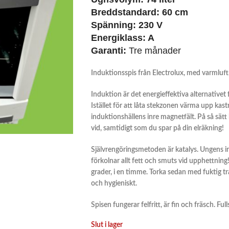
Breddstandard: 60 cm
Spänning: 230 V
Energiklass: A
Garanti:
Tre månader
Induktionsspis från Electrolux, med varmluft, 
Induktion är det energieffektiva alternativet 
Istället för att låta stekzonen värma upp kas
induktionshällens inre magnetfält. På så sätt 
vid, samtidigt som du spar på din elräkning!
Självrengöringsmetoden är katalys. Ungens ins
förkolnar allt fett och smuts vid upphettning!
grader, i en timme. Torka sedan med fuktig 
och hygieniskt.
Spisen fungerar felfritt, är fin och fräsch. Fu
Slut i lager