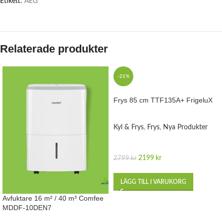
Etikett:
AEG
Relaterade produkter
-21%
Frys 85 cm TTF135A+ FrigeluX
Kyl & Frys
,
Frys
,
Nya Produkter
2199
kr
2799
kr
LÄGG TILL I VARUKORG
Avfuktare 16 m² / 40 m³ Comfee
MDDF-10DEN7