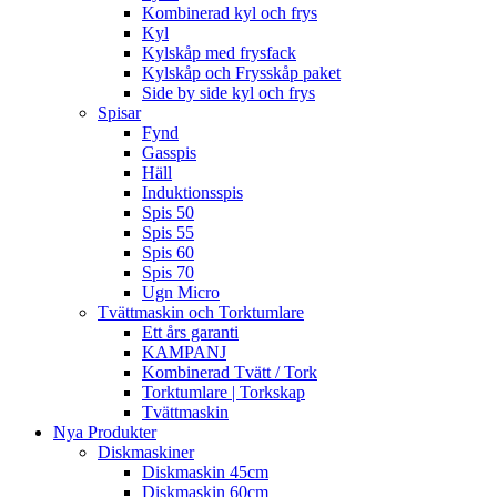
Kombinerad kyl och frys
Kyl
Kylskåp med frysfack
Kylskåp och Frysskåp paket
Side by side kyl och frys
Spisar
Fynd
Gasspis
Häll
Induktionsspis
Spis 50
Spis 55
Spis 60
Spis 70
Ugn Micro
Tvättmaskin och Torktumlare
Ett års garanti
KAMPANJ
Kombinerad Tvätt / Tork
Torktumlare | Torkskap
Tvättmaskin
Nya Produkter
Diskmaskiner
Diskmaskin 45cm
Diskmaskin 60cm