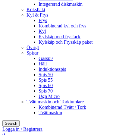
Integererad diskmaskin
Köksfläkt
Kyl & Frys
Frys
Kombinerad kyl och frys
Kyl
Kylskåp med frysfack
Kylskåp och Frysskåp paket
Övrigt
Spisar
Gasspis
Häll
Induktionsspis
Spis 50
Spis 55
Spis 60
Spis 70
Ugn Micro
Tvätt maskin och Torktumlare
Kombinerad Tvätt / Tork
Tvättmaskin
Search
Logga in / Registrera
0