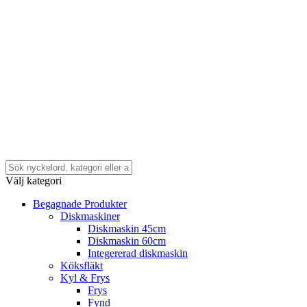
Välj kategori
Begagnade Produkter
Diskmaskiner
Diskmaskin 45cm
Diskmaskin 60cm
Integererad diskmaskin
Köksfläkt
Kyl & Frys
Frys
Fynd