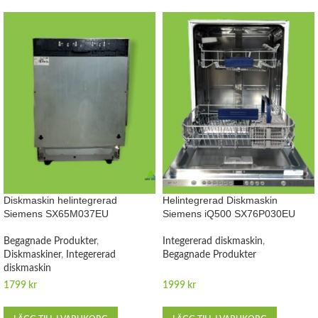
Diskmaskin helintegrerad
Helintegrerad Diskmaskin
Siemens SX65M037EU
Siemens iQ500 SX76P030EU
Begagnade Produkter
,
Integererad diskmaskin
,
Diskmaskiner
,
Integererad
Begagnade Produkter
diskmaskin
1799
kr
1999
kr