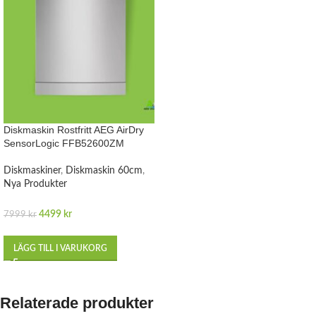
Diskmaskin Rostfritt AEG AirDry
SensorLogic FFB52600ZM
Diskmaskiner
,
Diskmaskin 60cm
,
Nya Produkter
4499
kr
7999
kr
LÄGG TILL I VARUKORG
Relaterade produkter