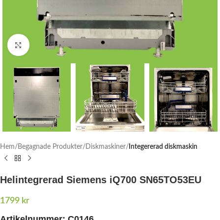
Click to enlarge
Hem
Begagnade Produkter
Diskmaskiner
Integererad diskmaskin
Helintegrerad Siemens iQ700 SN65TO53EU
1799
kr
Artikelnummer:
C0146