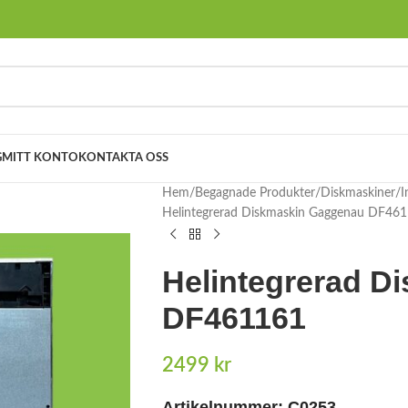
G
MITT KONTO
KONTAKTA OSS
Hem
Begagnade Produkter
Diskmaskiner
I
Helintegrerad Diskmaskin Gaggenau DF46
Helintegrerad D
DF461161
2499
kr
Artikelnummer:
C0253