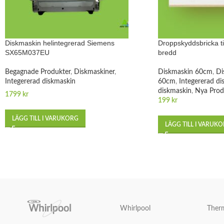
Diskmaskin helintegrerad Siemens
Droppskyddsbricka ti
SX65M037EU
bredd
Begagnade Produkter
,
Diskmaskiner
,
Diskmaskin 60cm
,
Di
Integererad diskmaskin
60cm
,
Integererad di
diskmaskin
,
Nya Prod
1799
kr
199
kr
LÄGG TILL I VARUKORG
LÄGG TILL I VARUK
Whirlpool
Ther