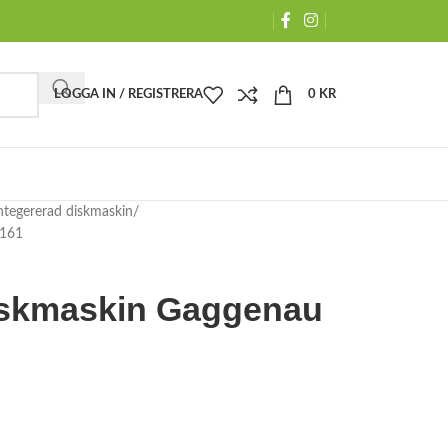
LOGGA IN / REGISTRERA
0
KR
ntegererad diskmaskin
1161
iskmaskin Gaggenau