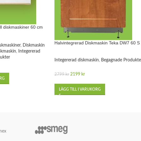
ll diskmaskiner 60 cm
Halvintegrerad Diskmaskin Teka DW7 60 S
skmaskiner
,
Diskmaskin
skmaskin
,
Integererad
ukter
Integererad diskmaskin
,
Begagnade Produkte
2199
kr
2799
kr
ORG
LÄGG TILL I VARUKORG
mex