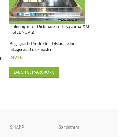
Helintegrerad Diskmaskin Husqvarna XXL
Helintegrerad Di
FSILENCVI2
SX76P030EU
Begagnade Produkter
,
Diskmaskiner
,
Integererad diskm
Integererad diskmaskin
2499
kr
1999
kr
r
LÄGG TILL I VARUKORG
LÄGG TILL I VA
SHARP
Sandstrøm