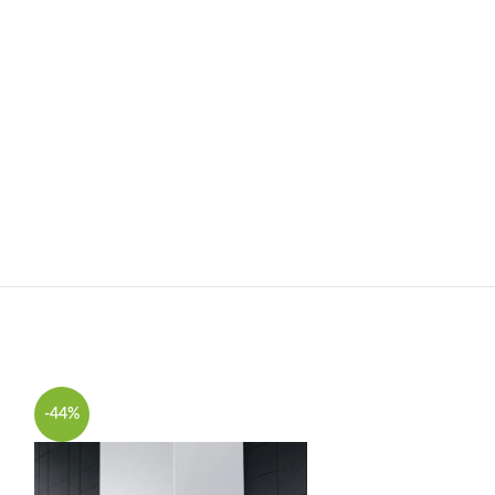
-44%
-47%