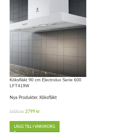
Köksfläkt 90 cm Electrolux Serie 600
Köksfläkt Electro
LFT419W
EFF90462OK
Nya Produkter
,
Köksfläkt
Nya Produkter
,
Kö
2799
kr
2499
kr
5000
kr
4700
kr
LÄGG TILL I VARUKORG
LÄGG TILL I VA