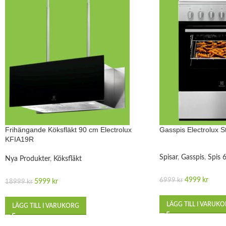
Frihängande Köksfläkt 90 cm Electrolux
Gasspis Electrolux
KFIA19R
Spisar
,
Gasspis
,
Spis 
Nya Produkter
,
Köksfläkt
4999
kr
6999
kr
5999
kr
18999
kr
LÄGG TILL I VARUK
LÄGG TILL I VARUKORG