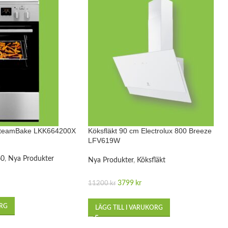
 SteamBake LKK664200X
Köksfläkt 90 cm Electrolux 800 Breeze
LFV619W
60
,
Nya Produkter
Nya Produkter
,
Köksfläkt
3799
kr
11200
kr
ORG
LÄGG TILL I VARUKORG