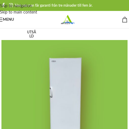
Hos oss man får garanti från tre månader till fem år.
Skip to navigation
Skip to main content
MENU
UTSÅ
LD