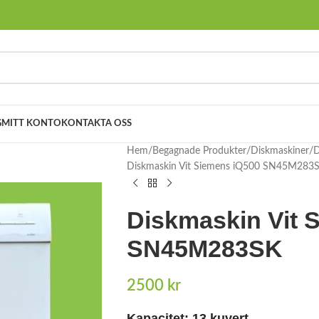
G
MITT KONTO
KONTAKTA OSS
Hem
Begagnade Produkter
Diskmaskiner
D
Diskmaskin Vit Siemens iQ500 SN45M283
Diskmaskin Vit 
SN45M283SK
2500
kr
Kapacitet:
13 kuvert