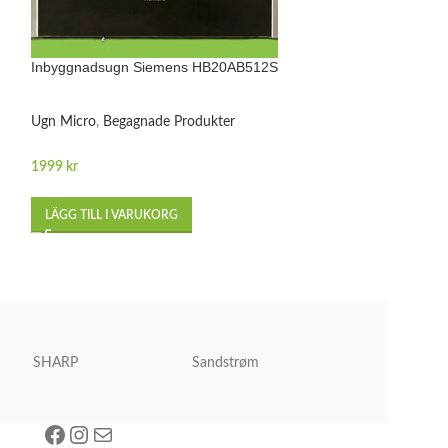
Inbyggnadsugn Siemens HB20AB512S
Kyl Frys PKT 18
KS36VAI41 GS36
Ugn Micro
,
Begagnade Produkter
Begagnade Produk
Frysskåp paket
1999
kr
5799
kr
LÄGG TILL I VARUKORG
LÄGG TILL I VA
SHARP
Sandstrøm