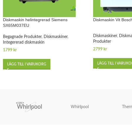
Diskmaskin helintegrerad Siemens
Diskmaskin Vit Bos
SX65M037EU
Diskmaskiner
,
Diskma
Begagnade Produkter
,
Diskmaskiner
,
Produkter
Integererad diskmaskin
2799
kr
1799
kr
LÄGG TILL I VARUK
LÄGG TILL I VARUKORG
Whirlpool
Ther