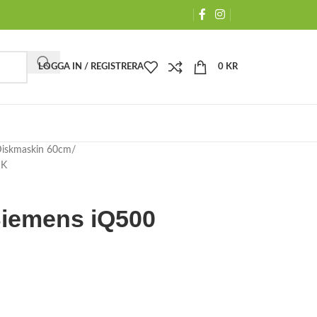
LOGGA IN / REGISTRERA
0
KR
iskmaskin 60cm
SK
Siemens iQ500