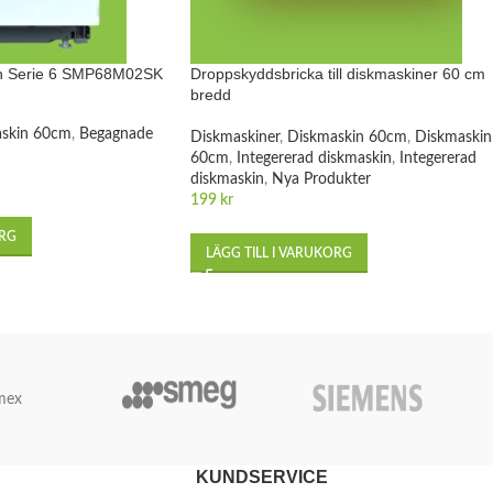
ch Serie 6 SMP68M02SK
Droppskyddsbricka till diskmaskiner 60 cm
bredd
skin 60cm
,
Begagnade
Diskmaskiner
,
Diskmaskin 60cm
,
Diskmaskin
60cm
,
Integererad diskmaskin
,
Integererad
diskmaskin
,
Nya Produkter
199
kr
ORG
LÄGG TILL I VARUKORG
mex
KUNDSERVICE