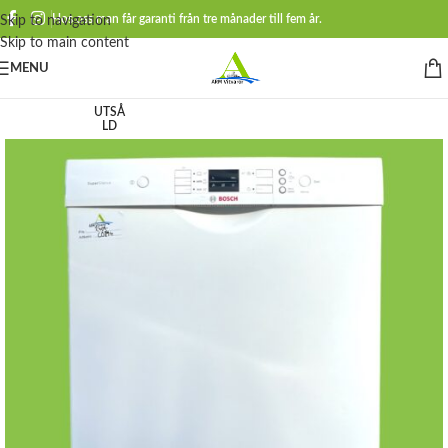
Hos oss man får garanti från tre månader till fem år.
Skip to navigation
Skip to main content
MENU
UTSÅ
LD