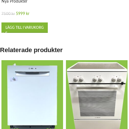
Nya Produkter
5999
kr
7500
kr
LÄGG TILL I VARUKORG
Relaterade produkter