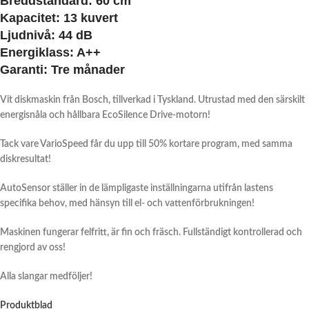
Breddstandard: 60 cm
Kapacitet:
13 kuvert
Ljudnivå:
44 dB
Energiklass: A++
Garanti:
Tre månader
Vit diskmaskin från Bosch, tillverkad i Tyskland. Utrustad med den särskilt
energisnåla och hållbara EcoSilence Drive-motorn!
Tack vare VarioSpeed får du upp till 50% kortare program, med samma
diskresultat!
AutoSensor ställer in de lämpligaste inställningarna utifrån lastens
specifika behov, med hänsyn till el- och vattenförbrukningen!
Maskinen fungerar felfritt, är fin och fräsch. Fullständigt kontrollerad och
rengjord av oss!
Alla slangar medföljer!
Produktblad