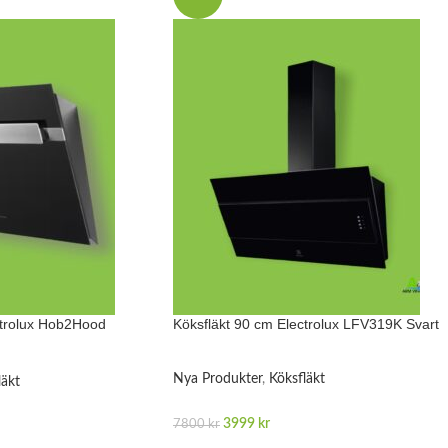
ctrolux Hob2Hood
Köksfläkt 90 cm Electrolux LFV319K Svart
Nya Produkter
,
Köksfläkt
läkt
3999
kr
7800
kr