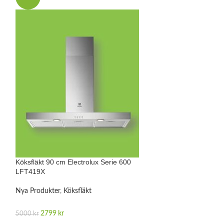
Köksfläkt 90 cm Electrolux Serie 600
Köksfläkt 90 cm E
LFT419X
LFV429K
Nya Produkter
,
Köksfläkt
Nya Produkter
,
Kö
2799
kr
5499
kr
5000
kr
6000
kr