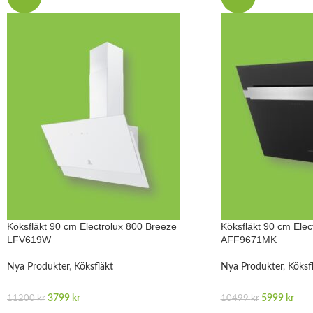
Köksfläkt 90 cm Electrolux 800 Breeze
Köksfläkt 90 cm Ele
LFV619W
AFF9671MK
Nya Produkter
,
Köksfläkt
Nya Produkter
,
Köksf
3799
kr
5999
kr
11200
kr
10499
kr