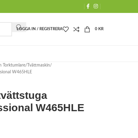
LOGGA IN / REGISTRERA
0
KR
h Torktumlare
Tvättmaskin
fessional W465HLE
tvättstuga
essional W465HLE