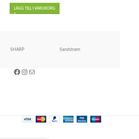
LÄGG TILL I VARUKORG
LÄGG TILL I VA
SHARP
Sandstrøm