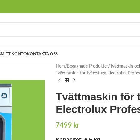
G
MITT KONTO
KONTAKTA OSS
Hem
Begagnade Produkter
Tvättmaskin oc
Tvättmaskin för tvättstuga Electrolux Pro
Tvättmaskin för 
Electrolux Prof
7499
kr
Kapacitet: 6.5 kg