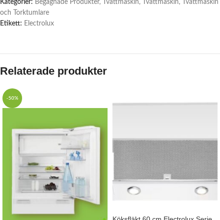
Kategorier:
Begagnade Produkter
,
Tvättmaskin
,
Tvättmaskin
,
Tvättmaskin
och Torktumlare
Etikett:
Electrolux
Relaterade produkter
-50%
Köksfläkt 60 cm Electrolux Serie