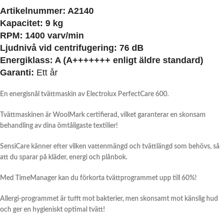
Artikelnummer: A2140
Kapacitet:
9 kg
RPM: 1400 varv/min
Ljudnivå vid centrifugering: 76 dB
Energiklass: A (A+++++++ enligt äldre standard)
Garanti:
Ett år
En energisnål tvättmaskin av Electrolux PerfectCare 600.
Tvättmaskinen är WoolMark certifierad, vilket garanterar en skonsam
behandling av dina ömtåligaste textilier!
SensiCare känner efter vilken vattenmängd och tvättlängd som behövs, så
att du sparar på kläder, energi och plånbok.
Med TimeManager kan du förkorta tvättprogrammet upp till 60%!
Allergi-programmet är tufft mot bakterier, men skonsamt mot känslig hud
och ger en hygieniskt optimal tvätt!