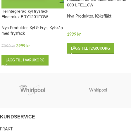
600 LFE116W
Helintegrerad kyl frysfack
Electrolux ERY1201FOW
Nya Produkter
,
Köksfläkt
Nya Produkter
,
Kyl & Frys
,
Kylskåp
med frysfack
1999
kr
3999
kr
7999
kr
LÄGG TILL I VARUKORG
LÄGG TILL I VARUKORG
Whirlpool
KUNDSERVICE
FRAKT