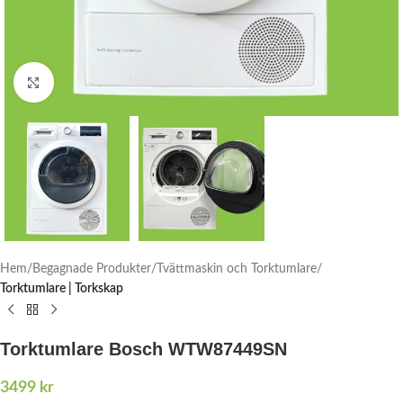
Click to enlarge
Hem
Begagnade Produkter
Tvättmaskin och Torktumlare
Torktumlare | Torkskap
Torktumlare Bosch WTW87449SN
3499
kr