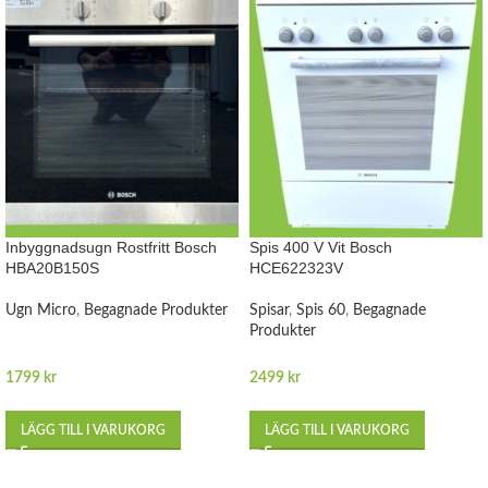
Inbyggnadsugn Rostfritt Bosch
Spis 400 V Vit Bosch
HBA20B150S
HCE622323V
Ugn Micro
,
Begagnade Produkter
Spisar
,
Spis 60
,
Begagnade
Produkter
1799
kr
2499
kr
LÄGG TILL I VARUKORG
LÄGG TILL I VARUKORG