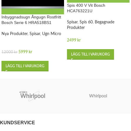
Spis 400 V Vit Bosch
HCA763221U
Inbyggnadsugn Ångugn Rostfritt
Bosch Serie 6 HRA518BS1
Spisar
,
Spis 60
,
Begagnade
Produkter
Nya Produkter
,
Spisar
,
Ugn Micro
2499
kr
5999
kr
12000
kr
LÄGG TILL I VARUKORG
LÄGG TILL I VARUKORG
Whirlpool
KUNDSERVICE