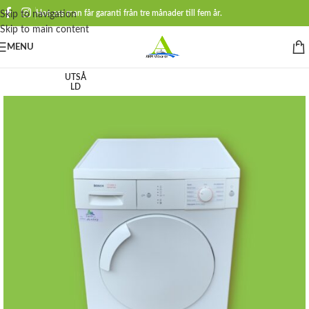
Hos oss man får garanti från tre månader till fem år.
Skip to navigation
Skip to main content
MENU
UTSÅ
LD