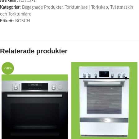
Artikelnr:
A0912-1
Kategorier:
Begagnade Produkter
,
Torktumlare | Torkskap
,
Tvättmaskin
och Torktumlare
Etikett:
BOSCH
Relaterade produkter
-50%