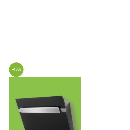
-43%
-44%