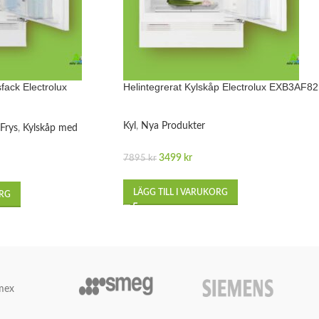
sfack Electrolux
Helintegrerat Kylskåp Electrolux EXB3AF8
Kyl
,
Nya Produkter
 Frys
,
Kylskåp med
3499
kr
7895
kr
LÄGG TILL I VARUKORG
ORG
mex