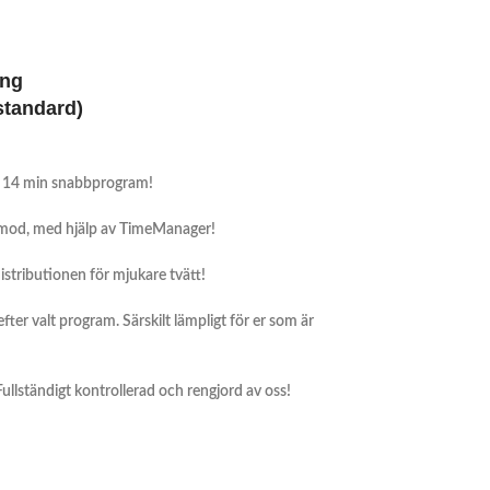
ing
 standard)
d 14 min snabbprogram!
amod, med hjälp av TimeManager!
stributionen för mjukare tvätt!
fter valt program. Särskilt lämpligt för er som är
 Fullständigt kontrollerad och rengjord av oss!