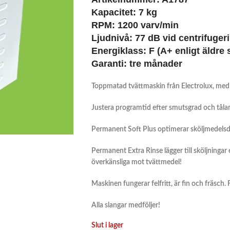
Kapacitet: 7 kg
RPM: 1200 varv/min
Ljudnivå: 77 dB vid centrifuger
Energiklass: F (A+ enligt äldre
Garanti: tre månader
Toppmatad tvättmaskin från Electrolux, me
Justera programtid efter smutsgrad och tål
Permanent Soft Plus optimerar sköljmedelsdi
Permanent Extra Rinse lägger till sköljningar e
överkänsliga mot tvättmedel!
Maskinen fungerar felfritt, är fin och fräsch.
Alla slangar medföljer!
Slut i lager