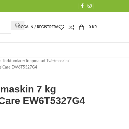
LOGGA IN / REGISTRERA
0
KR
h Torktumlare
Toppmatad Tvättmaskin
ensiCare EW6T5327G4
maskin 7 kg
siCare EW6T5327G4