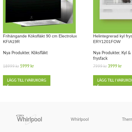
Frihängande Köksfläkt 90 cm Electrolux
Helintegrerad kyl fry
KFIA19R
ERY1201FOW
Nya Produkter
,
Köksfläkt
Nya Produkter
,
Kyl &
frysfack
5999
kr
3999
kr
18999
kr
7999
kr
LÄGG TILL I VARUKORG
LÄGG TILL I VARUK
Whirlpool
Ther