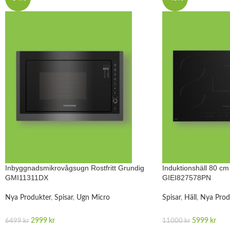
Inbyggnadsmikrovågsugn Rostfritt Grundig
Induktionshäll 80 c
GMI11311DX
GIEI827578PN
Nya Produkter
,
Spisar
,
Ugn Micro
Spisar
,
Häll
,
Nya Prod
2999
kr
5999
kr
6499
kr
11000
kr