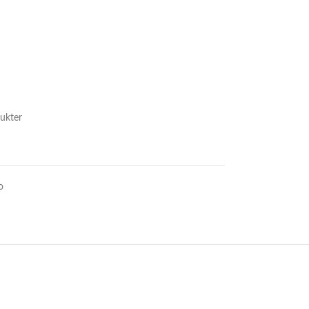
ukter
o