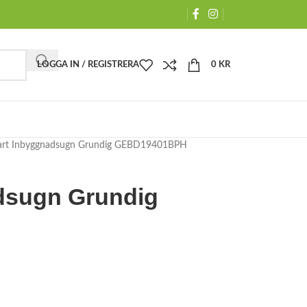
LOGGA IN / REGISTRERA
0
KR
rt Inbyggnadsugn Grundig GEBD19401BPH
dsugn Grundig