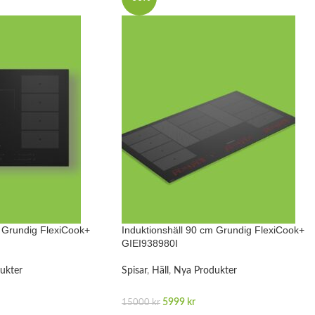
m Grundig FlexiCook+
Induktionshäll 90 cm Grundig FlexiCook+
GIEI938980I
ukter
Spisar
,
Häll
,
Nya Produkter
5999
kr
15000
kr