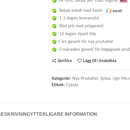
Få först, betala sen. Utan avgifter
Betala enkelt med Swish
1-3 dagars leveranstid
Bäst pris med prisgaranti
14 dagars öppet köp
1 års garanti för nya produkter
3 månaders garanti för begagnade prod
Jämföra
Lägg till i önskelista
Kategorier:
Nya Produkter
,
Spisar
,
Ugn Micr
Etikett:
Cyinda
BESKRIVNING
YTTERLIGARE INFORMATION