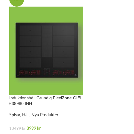
Induktionshäll Grundig FlexiZone GIEI
Kompakt Inbyggn
638980 INH
GEKW19400B
Spisar
,
Häll
,
Nya Produkter
Ugn Micro
,
Ugn M
3999
kr
5999
kr
10499
kr
12000
kr