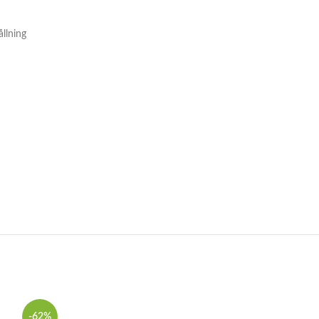
llning
-62%
-50%