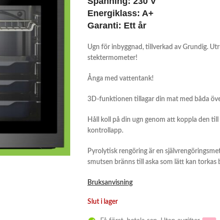
Spänning: 230 V
Energiklass: A+
Garanti: Ett år
Ugn för inbyggnad, tillverkad av Grundig. Ut
stektermometer!
Ånga med vattentank!
3D-funktionen tillagar din mat med båda öve
Håll koll på din ugn genom att koppla den t
kontrollapp.
Pyrolytisk rengöring är en självrengöringsmet
smutsen bränns till aska som lätt kan torkas 
Bruksanvisning
Slut i lager