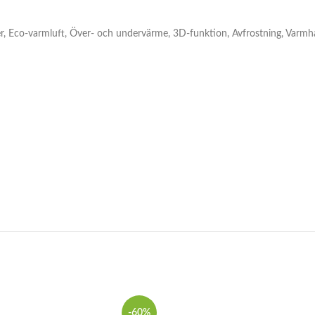
er, Eco-varmluft, Över- och undervärme, 3D-funktion, Avfrostning, Varmhå
-60%