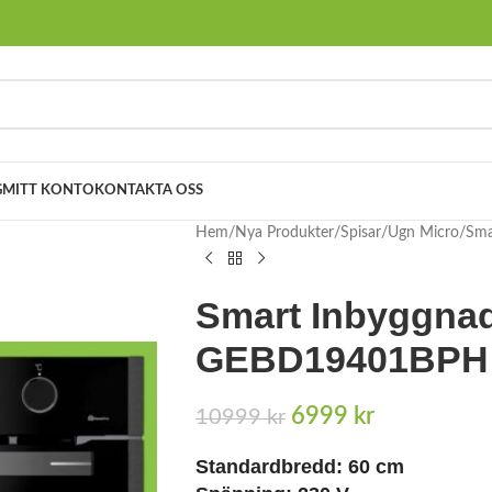
G
MITT KONTO
KONTAKTA OSS
Hem
Nya Produkter
Spisar
Ugn Micro
Sma
Smart Inbyggna
GEBD19401BPH
6999
kr
10999
kr
Standardbredd: 60 cm