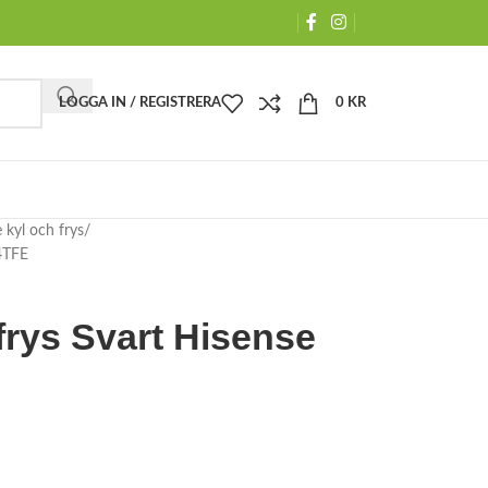
LOGGA IN / REGISTRERA
0
KR
e kyl och frys
4TFE
frys Svart Hisense