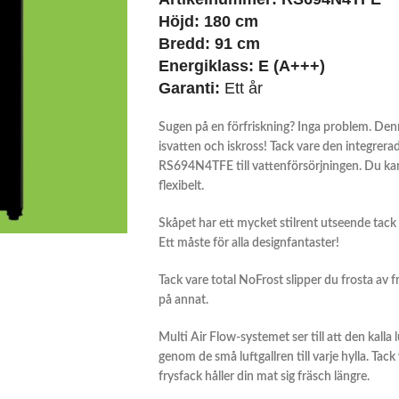
Höjd:
180 cm
Bredd:
91 cm
Energiklass:
E (A+++)
Garanti:
Ett år
Sugen på en förfriskning? Inga problem. Denna
isvatten och iskross! Tack vare den integrera
RS694N4TFE till vattenförsörjningen. Du kan 
flexibelt.
Skåpet har ett mycket stilrent utseende tack 
Ett måste för alla designfantaster!
Tack vare total NoFrost slipper du frosta av fr
på annat.
Multi Air Flow-systemet ser till att den kalla
genom de små luftgallren till varje hylla. Tac
frysfack håller din mat sig fräsch längre.