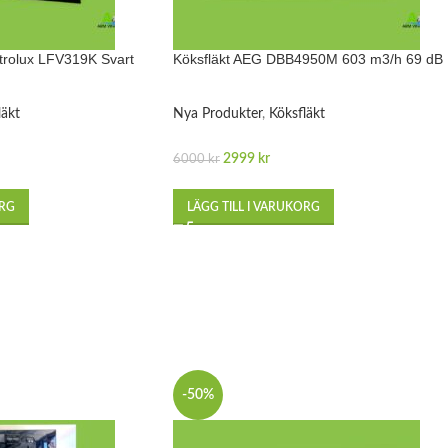
ctrolux LFV319K Svart
Köksfläkt AEG DBB4950M 603 m3/h 69 dB
läkt
Nya Produkter
,
Köksfläkt
2999
kr
6000
kr
ORG
LÄGG TILL I VARUKORG
-50%