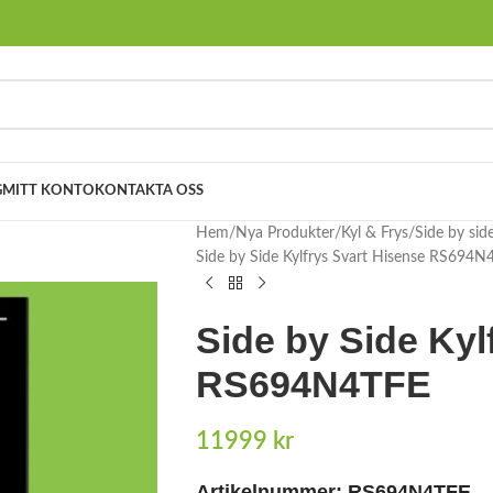
G
MITT KONTO
KONTAKTA OSS
Hem
Nya Produkter
Kyl & Frys
Side by sid
Side by Side Kylfrys Svart Hisense RS694N
Side by Side Kyl
RS694N4TFE
11999
kr
Artikelnummer:
RS694N4TFE