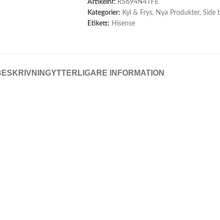
Artikelnr:
RS694N4TFE
Kategorier:
Kyl & Frys
,
Nya Produkter
,
Side 
Etikett:
Hisense
BESKRIVNING
YTTERLIGARE INFORMATION