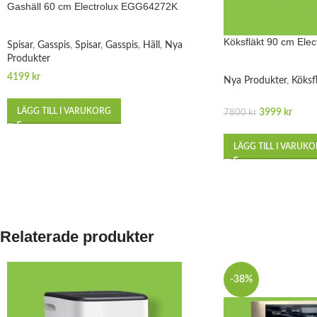
Gashäll 60 cm Electrolux EGG64272K
Köksfläkt 90 cm Ele
Spisar
,
Gasspis
,
Spisar
,
Gasspis
,
Häll
,
Nya
Produkter
4199
kr
Nya Produkter
,
Köksf
LÄGG TILL I VARUKORG
3999
kr
7800
kr
LÄGG TILL I VARUK
Relaterade produkter
-38%