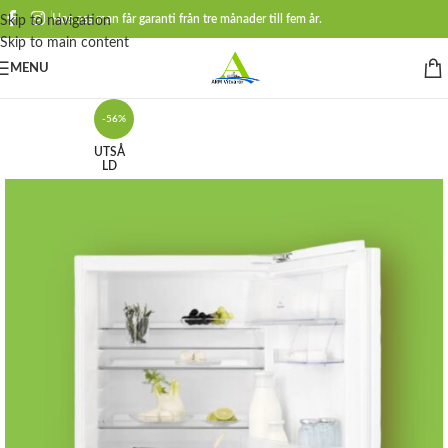
Hos oss man får garanti från tre månader till fem år.
Skip to navigation
Skip to main content
MENU
-56%
UTSÅ
LD