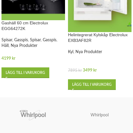
Gashäll 60 cm Electrolux
EGG64272K
Helintegrerat Kylskåp Electrolux
Spisar
,
Gasspis
,
Spisar
,
Gasspis
,
EXB3AF82R
Häll
,
Nya Produkter
Kyl
,
Nya Produkter
4199
kr
3499
kr
7895
kr
LÄGG TILL I VARUKORG
LÄGG TILL I VARUKORG
Whirlpool