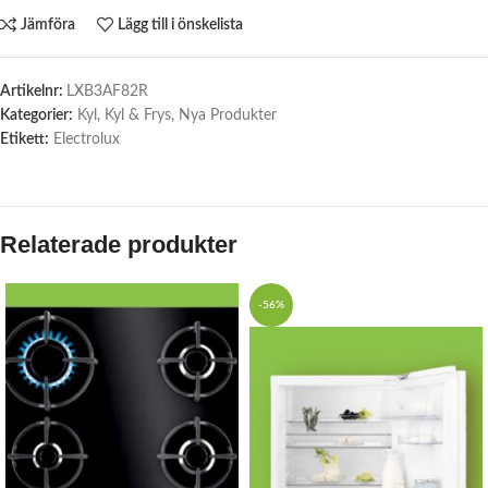
Jämföra
Lägg till i önskelista
Artikelnr:
LXB3AF82R
Kategorier:
Kyl
,
Kyl & Frys
,
Nya Produkter
Etikett:
Electrolux
Relaterade produkter
-56%