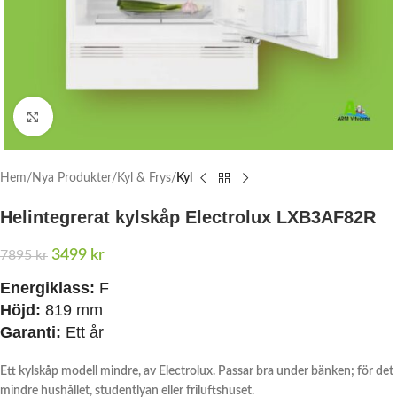
Click to enlarge
Hem
Nya Produkter
Kyl & Frys
Kyl
Helintegrerat kylskåp Electrolux LXB3AF82R
3499
kr
7895
kr
Energiklass:
F
Höjd:
819 mm
Garanti:
Ett år
Ett kylskåp modell mindre, av Electrolux. Passar bra under bänken; för det
mindre hushållet, studentlyan eller friluftshuset.