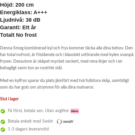
Höjd:
200 cm
Energiklass:
A+++
Ljudnivå:
38 dB
Garanti:
Ett år
Totalt
No frost
Denna Smeg kombinerad kyl och frys kommer täcka alla dina behov. Den
har total nofrost, är fristående och i klassiskt utförande med kylen ovanpå
frysen. Dessutom är skåpet mycket vackert, med rena linjer och i en
behagligt varm ton av rostfritt stål.
Med en kylfrys sparar du plats jämfört med två fullstora skåp, samtidigt
som du har gott om utrymme för alla dina matvaror.
Slut i lager
Få först, betala sen. Utan avgifter
Betala enkelt med Swish
1-3 dagars leveranstid