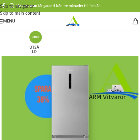
Hos oss man får garanti från tre månader till fem år.
Skip to navigation
Skip to main content
MENU
-38%
UTSÅ
LD