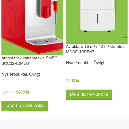
Avfuktare 16 m² / 40 m³ Comfee
MDDF-10DEN7
Automatisk kaffemaskin SMEG
BCC02RDMEU
Nya Produkter
,
Övrigt
Nya Produkter
,
Övrigt
1200
kr
6499
kr
8999
kr
LÄGG TILL I VARUKORG
LÄGG TILL I VARUKORG