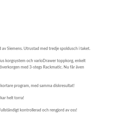
land av Siemens. Utrustad med tredje spoldusch i taket.
x Plus korgsystem och varioDrawer toppkorg, enkelt
nk överkorgen med 3-stegs Rackmatic. Nu får även
% kortare program, med samma diskresultat!
kar helt torra!
 Fullständigt kontrollerad och rengjord av oss!