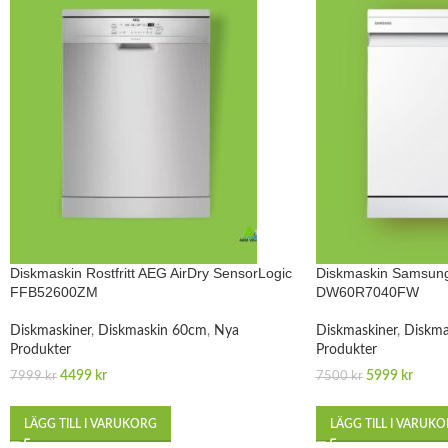
Diskmaskin Rostfritt AEG AirDry SensorLogic
Diskmaskin Samsung
FFB52600ZM
DW60R7040FW
Diskmaskiner
,
Diskmaskin 60cm
,
Nya
Diskmaskiner
,
Diskma
Produkter
Produkter
4499
kr
5999
kr
7999
kr
7500
kr
LÄGG TILL I VARUKORG
LÄGG TILL I VARUK