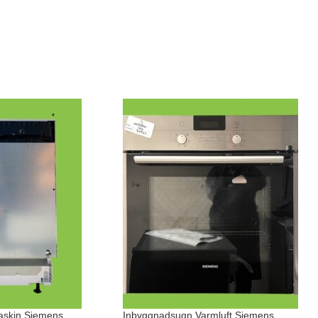
askin Siemens
Inbyggnadsugn Varmluft Siemens