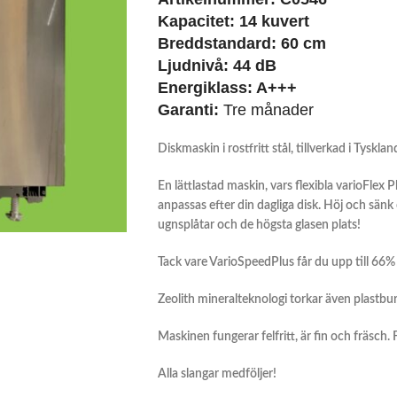
Kapacitet: 14 kuvert
Breddstandard: 60 cm
Ljudnivå:
44 dB
Energiklass:
A+++
Garanti:
Tre månader
Diskmaskin i rostfritt stål, tillverkad i Tysk
En lättlastad maskin, vars flexibla varioFle
anpassas efter din dagliga disk. Höj och sä
ugnsplåtar och de högsta glasen plats!
Tack vare VarioSpeedPlus får du upp till 66
Zeolith mineralteknologi torkar även plastbur
Maskinen fungerar felfritt, är fin och fräsch.
Alla slangar medföljer!