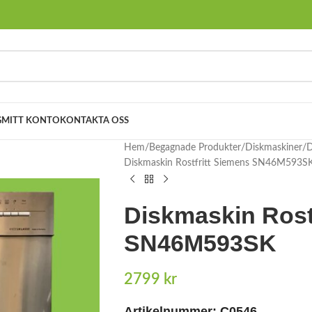
G
MITT KONTO
KONTAKTA OSS
Hem
Begagnade Produkter
Diskmaskiner
D
Diskmaskin Rostfritt Siemens SN46M593S
Diskmaskin Rost
SN46M593SK
2799
kr
Artikelnummer:
C0546