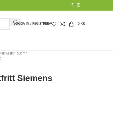
LOGGA IN / REGISTRERA
0
KR
iskmaskin 60cm
K
fritt Siemens