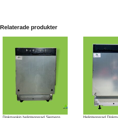
Relaterade produkter
Diskmaskin helintegrerad Siemens
Helintegrerad Diskm