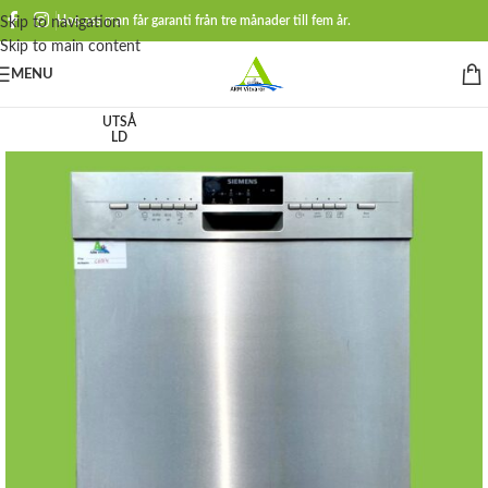
Hos oss man får garanti från tre månader till fem år.
Skip to navigation
Skip to main content
MENU
UTSÅ
LD