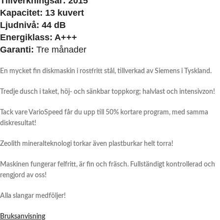
Tillverkningsår:
2015
Kapacitet:
13 kuvert
Ljudnivå:
44 dB
Energiklass:
A+++
Garanti:
Tre månader
En mycket fin diskmaskin i rostfritt stål, tillverkad av Siemens i Tyskland.
Tredje dusch i taket, höj- och sänkbar toppkorg; halvlast och intensivzon!
Tack vare VarioSpeed får du upp till 50% kortare program, med samma
diskresultat!
Zeolith mineralteknologi torkar även plastburkar helt torra!
Maskinen fungerar felfritt, är fin och fräsch. Fullständigt kontrollerad och
rengjord av oss!
Alla slangar medföljer!
Bruksanvisning