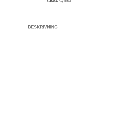
Etikett:
Cylinda
BESKRIVNING