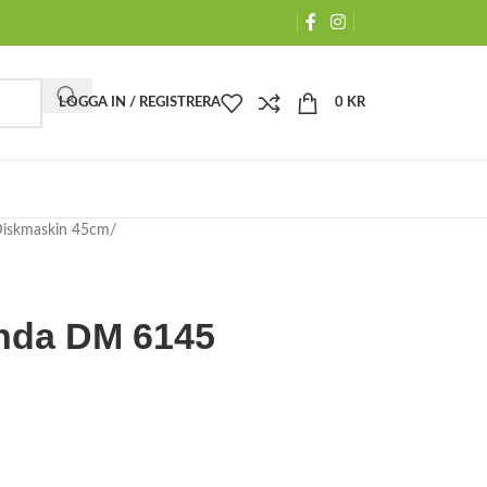
LOGGA IN / REGISTRERA
0
KR
iskmaskin 45cm
nda DM 6145