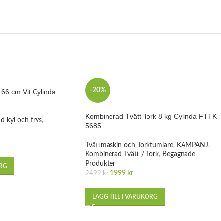
-20%
66 cm Vit Cylinda
Kombinerad Tvätt Tork 8 kg Cylinda FTTK
d kyl och frys
,
5685
Tvättmaskin och Torktumlare
,
KAMPANJ
,
Kombinerad Tvätt / Tork
,
Begagnade
Produkter
ORG
1999
kr
2499
kr
LÄGG TILL I VARUKORG