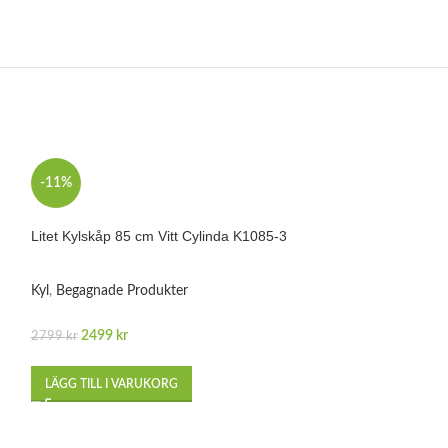
-11%
-20%
Litet Kylskåp 85 cm Vitt Cylinda K1085-3
Kyl
,
Begagnade Produkter
2499
kr
2799
kr
LÄGG TILL I VARUKORG