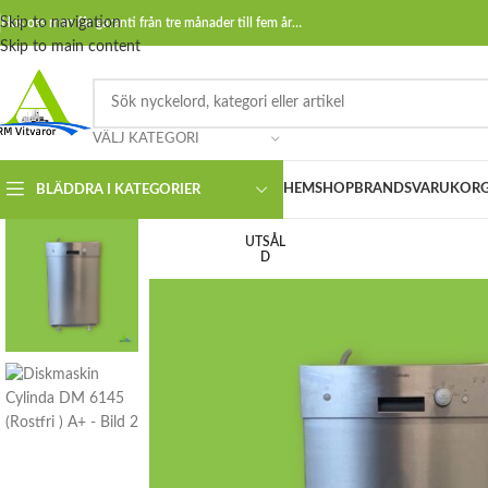
Skip to navigation
Hos oss man får garanti från tre månader till fem år…
Skip to main content
VÄLJ KATEGORI
HEM
SHOP
BRANDS
VARUKOR
BLÄDDRA I KATEGORIER
UTSÅL
D