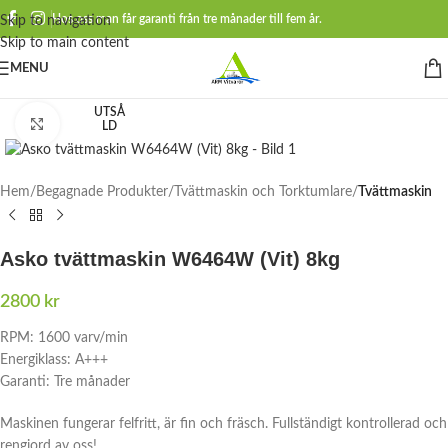
Hos oss man får garanti från tre månader till fem år.
Skip to navigation
Skip to main content
MENU
UTSÅ
Click to enlarge
LD
Hem
Begagnade Produkter
Tvättmaskin och Torktumlare
Tvättmaskin
Asko tvättmaskin W6464W (Vit) 8kg
2800
kr
RPM:
1600 varv/min
Energiklass:
A+++
Garanti:
Tre månader
Maskinen fungerar felfritt, är fin och fräsch. Fullständigt kontrollerad och
rengjord av oss!