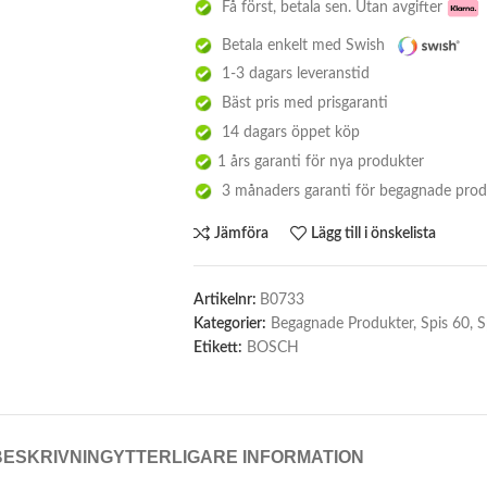
Få först, betala sen. Utan avgifter
Betala enkelt med Swish
1-3 dagars leveranstid
Bäst pris med prisgaranti
14 dagars öppet köp
1 års garanti för nya produkter
3 månaders garanti för begagnade prod
Jämföra
Lägg till i önskelista
Artikelnr:
B0733
Kategorier:
Begagnade Produkter
,
Spis 60
,
S
Etikett:
BOSCH
BESKRIVNING
YTTERLIGARE INFORMATION