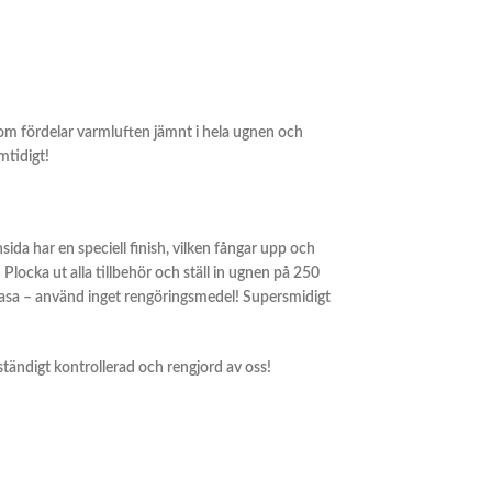
som
fördelar varmluften jämnt i hela ugnen och
mtidigt!
nsida har en speciell finish, vilken fångar upp och
 Plocka ut alla tillbehör och ställ in ugnen på 250
trasa – använd inget rengöringsmedel! Supersmidigt
llständigt kontrollerad och rengjord av oss!