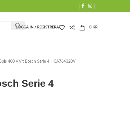
LOGGA IN / REGISTRERA
0
KR
Spis 400 V Vit Bosch Serie 4 HCA764320V
osch Serie 4