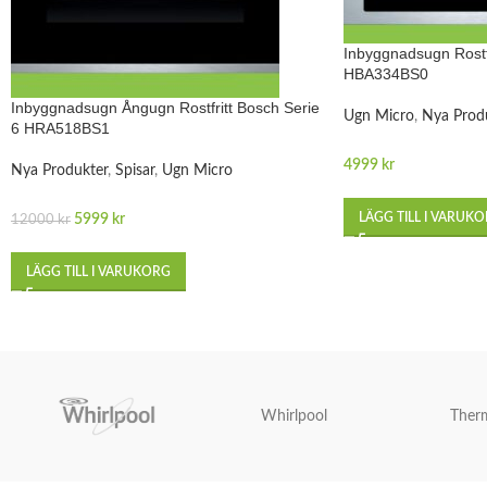
Inbyggnadsugn Rostfr
HBA334BS0
Inbyggnadsugn Ångugn Rostfritt Bosch Serie
Ugn Micro
,
Nya Prod
6 HRA518BS1
4999
kr
Nya Produkter
,
Spisar
,
Ugn Micro
LÄGG TILL I VARUK
5999
kr
12000
kr
LÄGG TILL I VARUKORG
Whirlpool
Ther