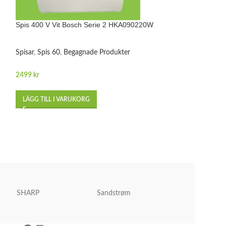
Spis 400 V Vit Bosch Serie 2 HKA090220W
Tvättmaskin 7 kg
WAJ240L7SN
Spisar
,
Spis 60
,
Begagnade Produkter
Tvättmaskin och 
Tvättmaskin
,
Bega
2499
kr
2999
kr
LÄGG TILL I VARUKORG
LÄGG TILL I VA
SHARP
Sandstrøm