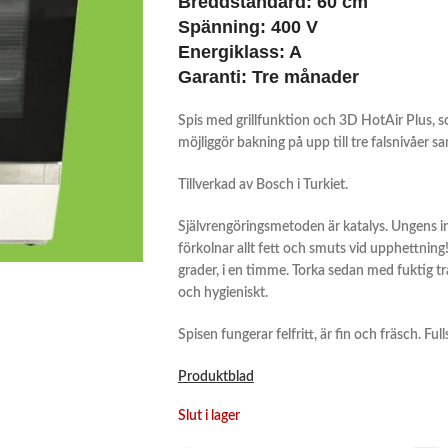
Breddstandard: 60 cm
Spänning:
400 V
Energiklass:
A
Garanti: Tre månader
Spis med grillfunktion och
3D HotAir Plus, 
möjliggör bakning på upp till tre falsnivåer sa
T
illverkad av Bosch i Turkiet.
Självrengöringsmetoden är
katalys
. Ungens i
förkolnar allt fett och smuts vid upphettning!
grader, i en timme. Torka sedan med fuktig 
och hygieniskt.
Spisen fungerar felfritt, är fin och fräsch. Fu
Produktblad
Slut i lager