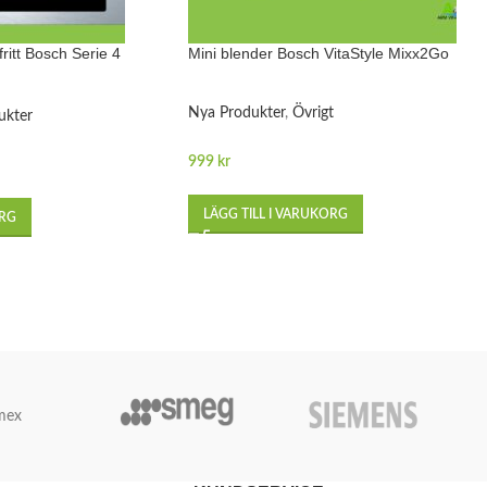
itt Bosch Serie 4
Mini blender Bosch VitaStyle Mixx2Go
Nya Produkter
,
Övrigt
ukter
999
kr
LÄGG TILL I VARUKORG
ORG
mex