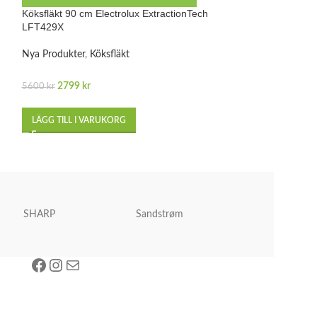
Köksfläkt 90 cm Electrolux ExtractionTech
Köksfläkt Electro
LFT429X
EFF90462OW
Nya Produkter
,
Köksfläkt
Nya Produkter
,
Kö
2799
kr
2499
kr
5600
kr
4000
kr
LÄGG TILL I VARUKORG
LÄGG TILL I VA
SHARP
Sandstrøm