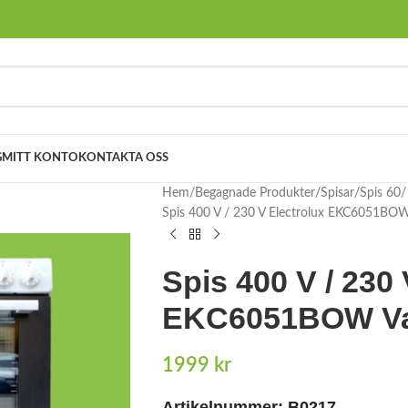
G
MITT KONTO
KONTAKTA OSS
Hem
Begagnade Produkter
Spisar
Spis 60
Spis 400 V / 230 V Electrolux EKC6051BOW
Spis 400 V / 230 
EKC6051BOW Va
1999
kr
Artikelnummer:
B0217