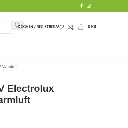
LOGGA IN / REGISTRERA
0
KR
 Varmluft
V Electrolux
rmluft