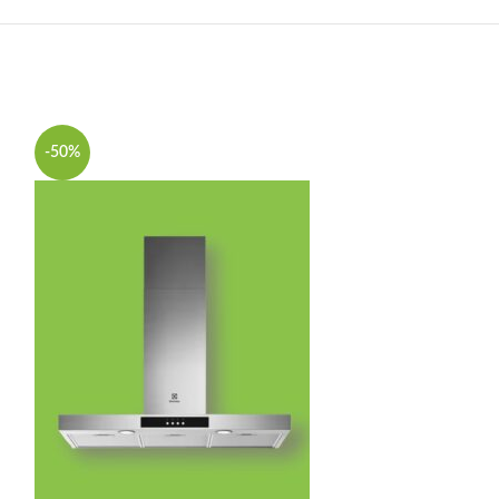
-50%
-38%