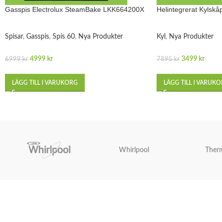
Gasspis Electrolux SteamBake LKK664200X
Helintegrerat Kylsk
Spisar
,
Gasspis
,
Spis 60
,
Nya Produkter
Kyl
,
Nya Produkter
4999
kr
3499
kr
6999
kr
7895
kr
LÄGG TILL I VARUKORG
LÄGG TILL I VARUK
Whirlpool
Ther