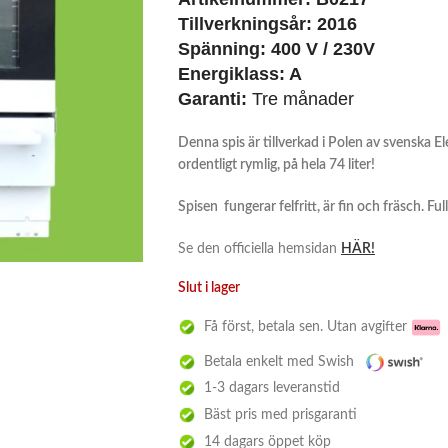
Tillverkningsår:
2016
Spänning:
400 V / 230V
Energiklass:
A
Garanti:
Tre månader
Denna spis är tillverkad i Polen av svenska E
ordentligt rymlig, på hela 74 liter!
Spisen fungerar felfritt, är fin och fräsch. Fu
Se den officiella hemsidan
HÄR!
Slut i lager
Få först, betala sen. Utan avgifter
Betala enkelt med Swish
1-3 dagars leveranstid
Bäst pris med prisgaranti
14 dagars öppet köp