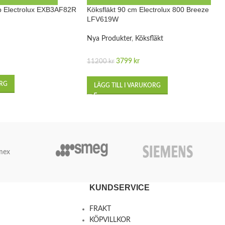
åp Electrolux EXB3AF82R
Köksfläkt 90 cm Electrolux 800 Breeze
LFV619W
Nya Produkter
,
Köksfläkt
3799
kr
11200
kr
ORG
LÄGG TILL I VARUKORG
mex
KUNDSERVICE
FRAKT
KÖPVILLKOR