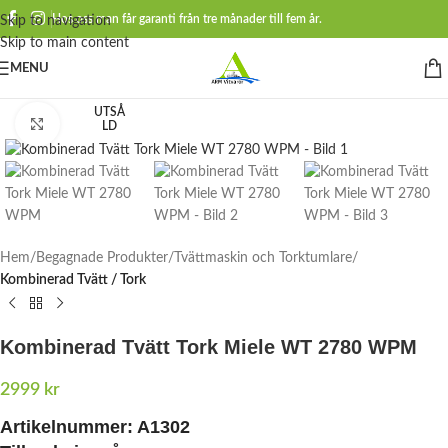
Hos oss man får garanti från tre månader till fem år.
Skip to navigation
Skip to main content
MENU
UTSÅ
Click to enlarge
LD
Hem
Begagnade Produkter
Tvättmaskin och Torktumlare
Kombinerad Tvätt / Tork
Kombinerad Tvätt Tork Miele WT 2780 WPM
2999
kr
Artikelnummer:
A1302