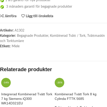
1 års garanti för nya produkter
3 månaders garanti för begagnade produkter
Jämföra
Lägg till i önskelista
Artikelnr:
A1302
Kategorier:
Begagnade Produkter
,
Kombinerad Tvätt / Tork
,
Tvättmaskin
och Torktumlare
Etikett:
Miele
Relaterade produkter
-14%
-20%
Integrerad Kombinerad Tvätt Tork
Kombinerad Tvätt Tork 8 kg
7 kg Siemens iQ300
Cylinda FTTK 5685
WK14D321EU