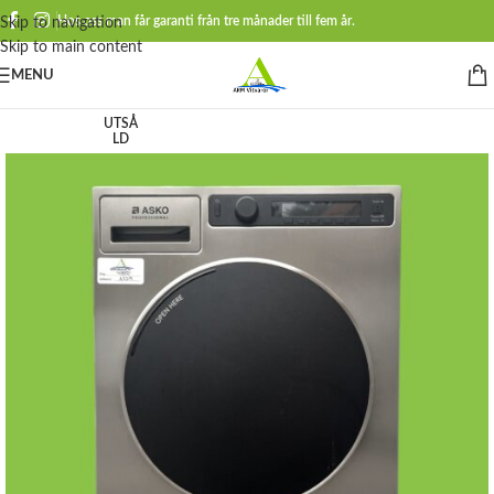
Hos oss man får garanti från tre månader till fem år.
Skip to navigation
Skip to main content
MENU
UTSÅ
LD