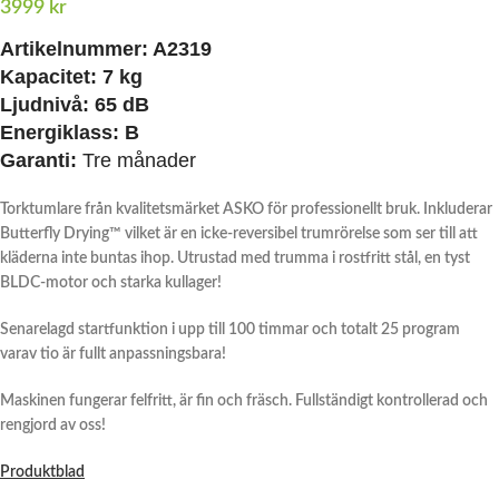
3999
kr
Artikelnummer: A2319
Kapacitet: 7 kg
Ljudnivå: 65 dB
Energiklass: B
Garanti:
Tre månader
Torktumlare från kvalitetsmärket ASKO för professionellt bruk. Inkluderar
Butterfly Drying™ vilket är en icke-reversibel trumrörelse som ser till att
kläderna inte buntas ihop.
Utrustad med trumma i rostfritt stål, en tyst
BLDC-motor och starka kullager!
Senarelagd startfunktion i upp till 100 timmar och totalt 25 program
varav tio är fullt anpassningsbara!
Maskinen fungerar felfritt, är fin och fräsch. Fullständigt kontrollerad och
rengjord av oss!
Produktblad