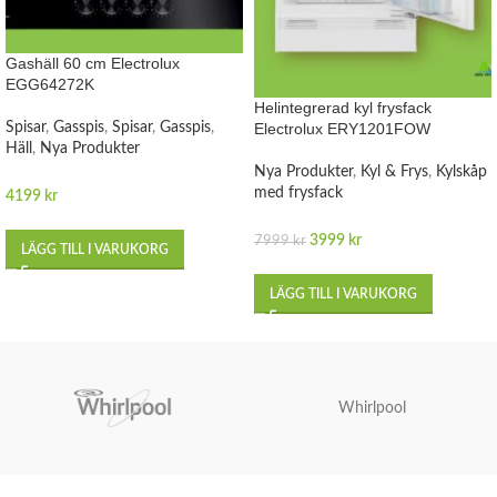
Gashäll 60 cm Electrolux
EGG64272K
Helintegrerad kyl frysfack
Spisar
,
Gasspis
,
Spisar
,
Gasspis
,
Electrolux ERY1201FOW
Häll
,
Nya Produkter
Nya Produkter
,
Kyl & Frys
,
Kylskåp
med frysfack
4199
kr
3999
kr
7999
kr
LÄGG TILL I VARUKORG
LÄGG TILL I VARUKORG
Whirlpool