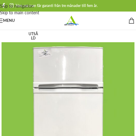
Hos oss man får garanti från tre månader till fem år.
Skip to navigation
Skip to main content
MENU
UTSÅ
LD