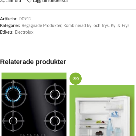
Jämföra
Lägg till i önskelista
Artikelnr:
D0912
Kategorier:
Begagnade Produkter
,
Kombinerad kyl och frys
,
Kyl & Frys
Etikett:
Electrolux
Relaterade produkter
-50%